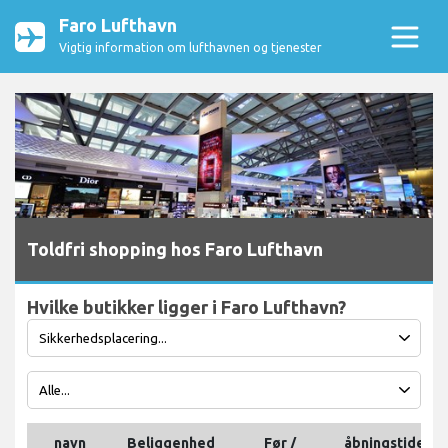
Faro Lufthavn
Vigtig information om lufthavnen og tjenester
Toldfri shopping hos Faro Lufthavn
Hvilke butikker ligger i Faro Lufthavn?
navn
Beliggenhed
Før /
åbningstider