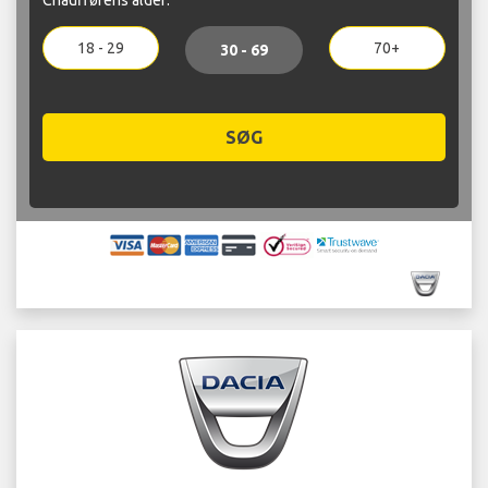
18 - 29
70+
30 - 69
SØG