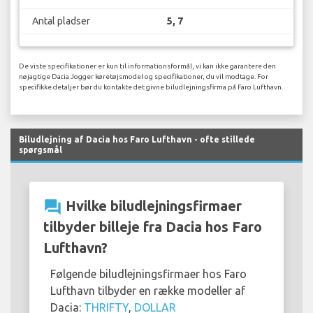
Antal pladser
5, 7
De viste specifikationer er kun til informationsformål, vi kan ikke garantere den
nøjagtige Dacia Jogger køretøjsmodel og specifikationer, du vil modtage. For
specifikke detaljer bør du kontakte det givne biludlejningsfirma på Faro Lufthavn.
Biludlejning af Dacia hos Faro Lufthavn - ofte stillede
spørgsmål
question_answer
Hvilke biludlejningsfirmaer
tilbyder billeje fra Dacia hos Faro
Lufthavn?
Følgende biludlejningsfirmaer hos Faro
Lufthavn tilbyder en række modeller af
Dacia:
THRIFTY
,
DOLLAR