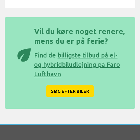
Vil du køre noget renere,
mens du er på ferie?
eco
Find de
billigste tilbud på el-
og hybridbiludlejning på Faro
Lufthavn
SØG EFTER BILER