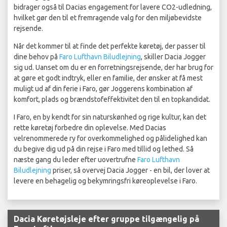
bidrager også til Dacias engagement for lavere CO2-udledning,
hvilket gør den til et fremragende valg for den miljøbevidste
rejsende.
Når det kommer til at finde det perfekte køretøj, der passer til
dine behov på
Faro Lufthavn Biludlejning
, skiller Dacia Jogger
sig ud. Uanset om du er en forretningsrejsende, der har brug for
at gøre et godt indtryk, eller en familie, der ønsker at få mest
muligt ud af din ferie i Faro, gør Joggerens kombination af
komfort, plads og brændstofeffektivitet den til en topkandidat.
I Faro, en by kendt for sin naturskønhed og rige kultur, kan det
rette køretøj forbedre din oplevelse. Med Dacias
velrenommerede ry for overkommelighed og pålidelighed kan
du begive dig ud på din rejse i Faro med tillid og lethed. Så
næste gang du leder efter uovertrufne
Faro Lufthavn
Biludlejning
priser, så overvej Dacia Jogger - en bil, der lover at
levere en behagelig og bekymringsfri køreoplevelse i Faro.
Dacia Køretøjsleje efter gruppe tilgængelig på