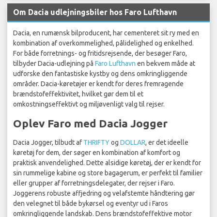
Om Dacia udlejningsbiler hos Faro Lufthavn
Dacia, en rumænsk bilproducent, har cementeret sit ry med en
kombination af overkommelighed, pålidelighed og enkelhed.
For både forretnings- og fritidsrejsende, der besøger Faro,
tilbyder Dacia-udlejning på
Faro Lufthavn
en bekvem måde at
udforske den fantastiske kystby og dens omkringliggende
områder. Dacia-køretøjer er kendt for deres fremragende
brændstofeffektivitet, hvilket gør dem til et
omkostningseffektivt og miljøvenligt valg til rejser.
Oplev Faro med Dacia Jogger
Dacia Jogger, tilbudt af
THRIFTY
og
DOLLAR
, er det ideelle
køretøj for dem, der søger en kombination af komfort og
praktisk anvendelighed. Dette alsidige køretøj, der er kendt for
sin rummelige kabine og store bagagerum, er perfekt til familier
eller grupper af forretningsdelegater, der rejser i Faro.
Joggerens robuste affjedring og velafstemte håndtering gør
den velegnet til både bykørsel og eventyr ud i Faros
omkringliggende landskab. Dens brændstofeffektive motor