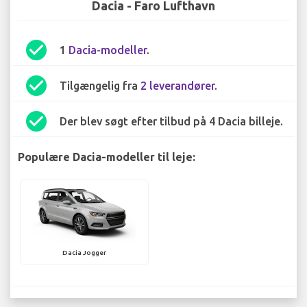
Dacia - Faro Lufthavn
check_circle
1
Dacia-modeller
.
check_circle
Tilgængelig fra
2 leverandører
.
check_circle
Der blev søgt efter tilbud på 4 Dacia billeje.
Populære Dacia-modeller til leje:
Dacia Jogger