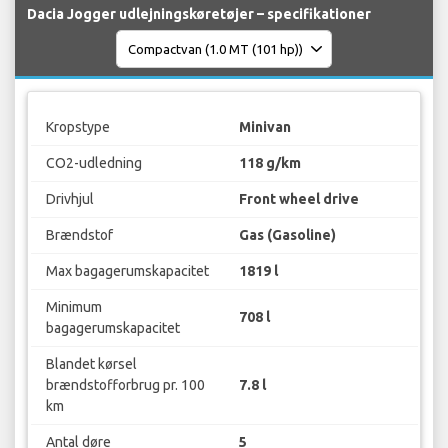
Dacia Jogger udlejningskøretøjer – specifikationer
Kropstype
Minivan
CO2-udledning
118 g/km
Drivhjul
Front wheel drive
Brændstof
Gas (Gasoline)
Max bagagerumskapacitet
1819 l
Minimum
708 l
bagagerumskapacitet
Blandet kørsel
brændstofforbrug pr. 100
7.8 l
km
Antal døre
5