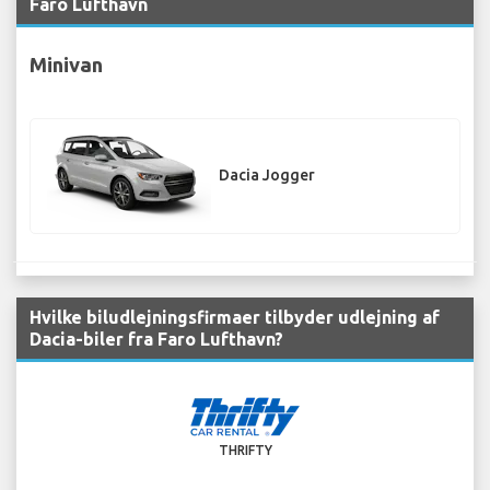
Faro Lufthavn
Minivan
Dacia Jogger
Hvilke biludlejningsfirmaer tilbyder udlejning af
Dacia-biler fra Faro Lufthavn?
THRIFTY