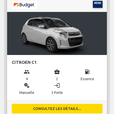
MINI
CITROEN C1
group
business_center
local_gas_station
4
2
Essence
miscellaneous_services
login
Manuelle
3 Porte
CONSULTEZ LES DÉTAILS...