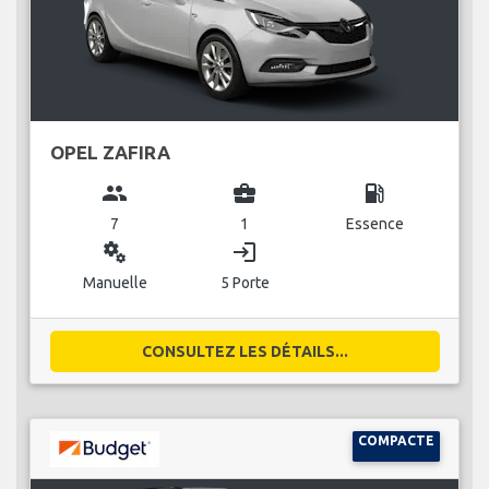
OPEL ZAFIRA
group
business_center
local_gas_station
7
1
Essence
miscellaneous_services
login
Manuelle
5 Porte
CONSULTEZ LES DÉTAILS...
COMPACTE