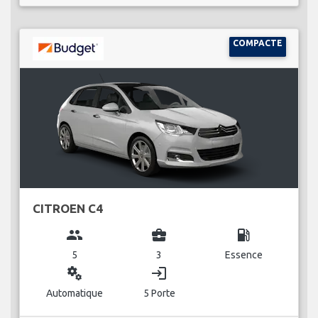
COMPACTE
CITROEN C4
group
business_center
local_gas_station
5
3
Essence
miscellaneous_services
login
Automatique
5 Porte