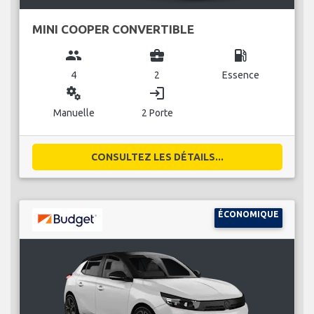
MINI COOPER CONVERTIBLE
group
business_center
local_gas_station
4
2
Essence
miscellaneous_services
login
Manuelle
2 Porte
CONSULTEZ LES DÉTAILS...
ÉCONOMIQUE