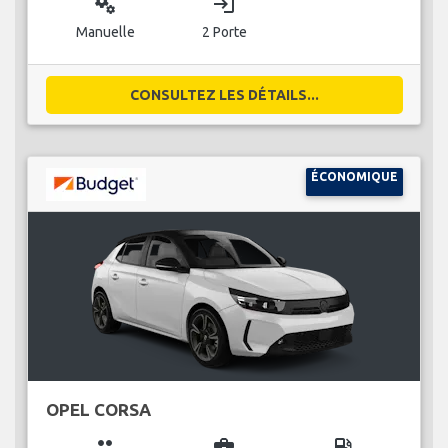
miscellaneous_services
login
Manuelle
2 Porte
CONSULTEZ LES DÉTAILS...
ÉCONOMIQUE
OPEL CORSA
group
business_center
local_gas_station