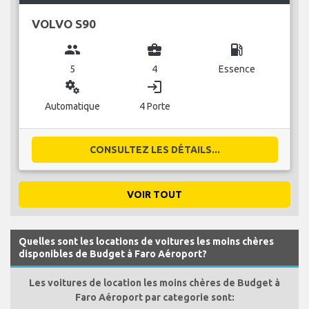
VOLVO S90
group
business_center
local_gas_station
5
4
Essence
miscellaneous_services
login
Automatique
4 Porte
CONSULTEZ LES DÉTAILS...
VOIR TOUT
Quelles sont les locations de voitures les moins chères
disponibles de Budget à Faro Aéroport?
Les voitures de location les moins chères de Budget à
Faro Aéroport par categorie sont: