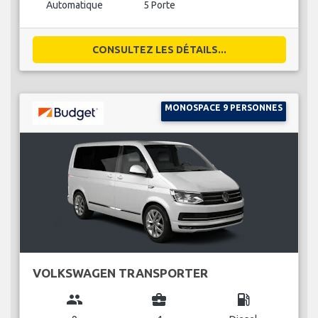
Automatique
5 Porte
CONSULTEZ LES DÉTAILS...
MONOSPACE 9 PERSONNES
VOLKSWAGEN TRANSPORTER
group
business_center
local_gas_station