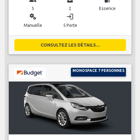
5
2
Essence
miscellaneous_services
login
Manuelle
5 Porte
CONSULTEZ LES DÉTAILS...
MONOSPACE 7 PERSONNES