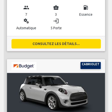
group
business_center
local_gas_station
7
3
Essence
miscellaneous_services
login
Automatique
5 Porte
CONSULTEZ LES DÉTAILS...
CABRIOLET