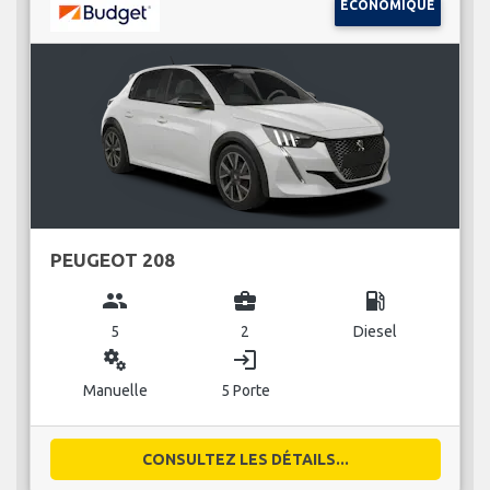
ÉCONOMIQUE
PEUGEOT 208
group
business_center
local_gas_station
5
2
Diesel
miscellaneous_services
login
Manuelle
5 Porte
CONSULTEZ LES DÉTAILS...