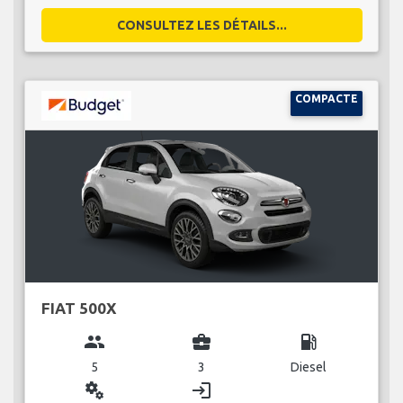
CONSULTEZ LES DÉTAILS...
COMPACTE
FIAT 500X
group
business_center
local_gas_station
5
3
Diesel
miscellaneous_services
login