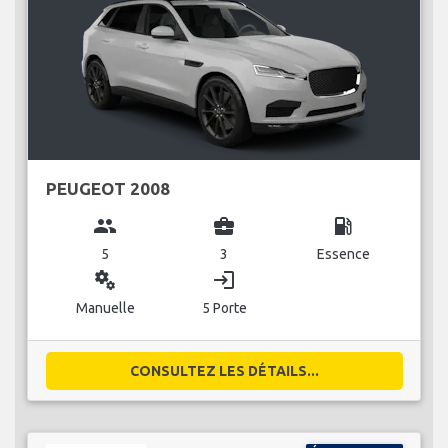
PEUGEOT 2008
group
business_center
local_gas_station
5
3
Essence
miscellaneous_services
login
Manuelle
5 Porte
CONSULTEZ LES DÉTAILS...