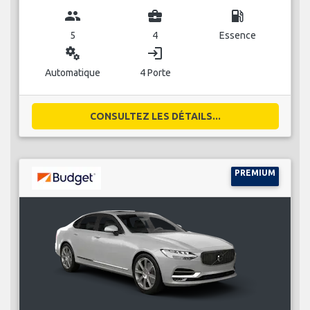
group
business_center
local_gas_station
5
4
Essence
miscellaneous_services
login
Automatique
4 Porte
CONSULTEZ LES DÉTAILS...
PREMIUM