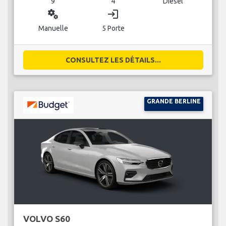
9
4
Diesel
miscellaneous_services
login
Manuelle
5 Porte
CONSULTEZ LES DÉTAILS...
GRANDE BERLINE
VOLVO S60