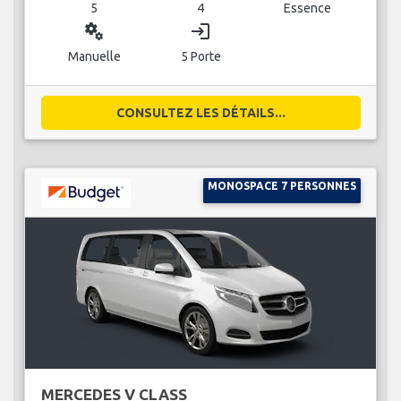
5
4
Essence
miscellaneous_services
login
Manuelle
5 Porte
CONSULTEZ LES DÉTAILS...
MONOSPACE 7 PERSONNES
MERCEDES V CLASS