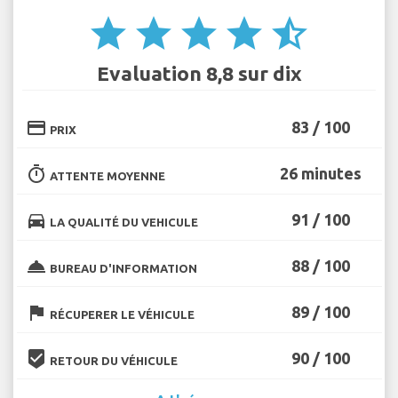
star
star
star
star
star_half
Evaluation 8,8 sur dix
credit_card
83 / 100
PRIX
timer
26 minutes
ATTENTE MOYENNE
directions_car
91 / 100
LA QUALITÉ DU VEHICULE
room_service
88 / 100
BUREAU D'INFORMATION
flag
89 / 100
RÉCUPERER LE VÉHICULE
beenhere
90 / 100
RETOUR DU VÉHICULE