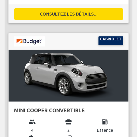
CONSULTEZ LES DÉTAILS...
CABRIOLET
MINI COOPER CONVERTIBLE
group
business_center
local_gas_station
4
2
Essence