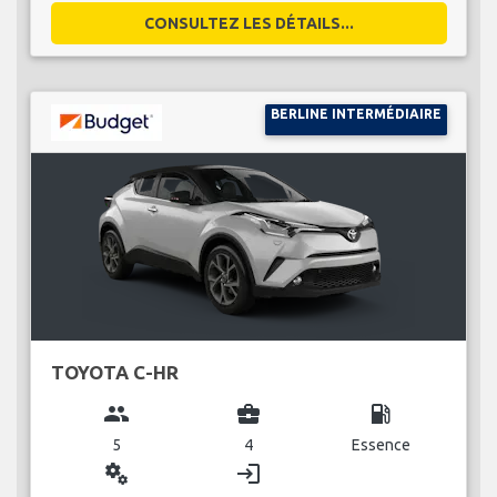
CONSULTEZ LES DÉTAILS...
BERLINE INTERMÉDIAIRE
TOYOTA C-HR
group
business_center
local_gas_station
5
4
Essence
miscellaneous_services
login