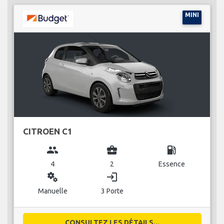
MINI
CITROEN C1
group
business_center
local_gas_station
4
2
Essence
miscellaneous_services
login
Manuelle
3 Porte
CONSULTEZ LES DÉTAILS...