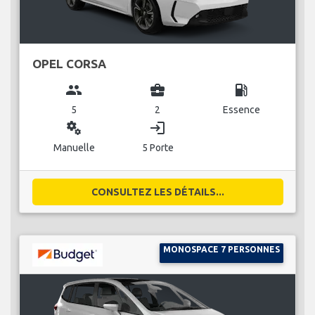
OPEL CORSA
group
business_center
local_gas_station
5
2
Essence
miscellaneous_services
login
Manuelle
5 Porte
CONSULTEZ LES DÉTAILS...
MONOSPACE 7 PERSONNES