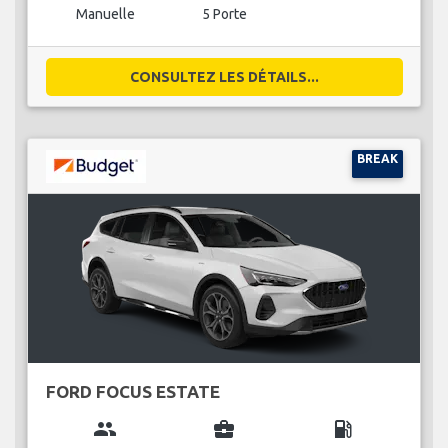
Manuelle
5 Porte
CONSULTEZ LES DÉTAILS...
BREAK
FORD FOCUS ESTATE
group
business_center
local_gas_station