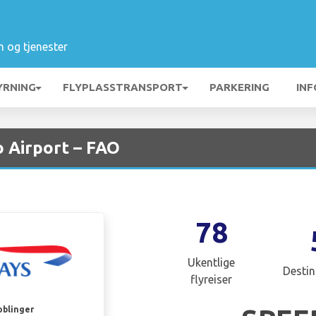
n og tjenester
YRNING
FLYPLASSTRANSPORT
PARKERING
INF
o Airport – FAO
78
Ukentlige
Destin
flyreiser
oblinger