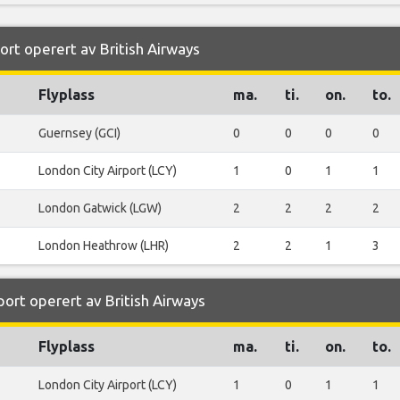
port operert av British Airways
Flyplass
ma.
ti.
on.
to.
Guernsey (GCI)
0
0
0
0
London City Airport (LCY)
1
0
1
1
London Gatwick (LGW)
2
2
2
2
London Heathrow (LHR)
2
2
1
3
port operert av British Airways
Flyplass
ma.
ti.
on.
to.
London City Airport (LCY)
1
0
1
1