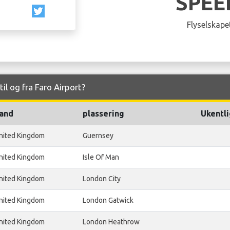
SPEE
Flyselskapet
til og fra Faro Airport?
and
plassering
Ukentli
nited Kingdom
Guernsey
nited Kingdom
Isle Of Man
nited Kingdom
London City
nited Kingdom
London Gatwick
nited Kingdom
London Heathrow