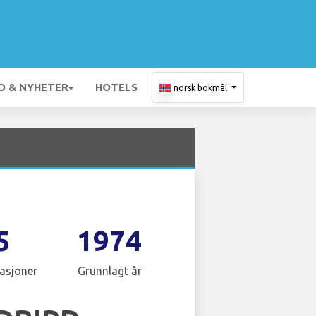
O & NYHETER
HOTELS
norsk bokmål
5
1974
asjoner
Grunnlagt år