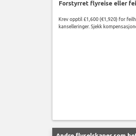
Forstyrret flyreise eller f
Krev opptil £1,600 (€1,920) for fei
kanselleringer. Sjekk kompensasjone
Andre flyselskaper som bet