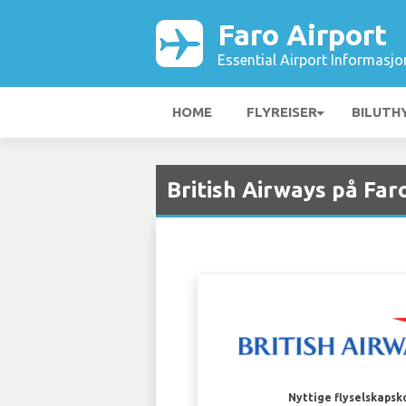
Faro Airport
Essential Airport Informasjo
HOME
FLYREISER
BILUTH
British Airways på Far
Nyttige flyselskapsk