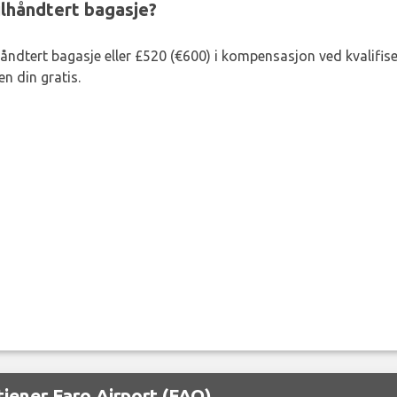
eilhåndtert bagasje?
lhåndtert bagasje eller £520 (€600) i kompensasjon ved kvalifis
n din gratis.
jener Faro Airport (FAO)