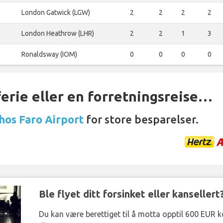
London Gatwick (LGW)
2
2
2
2
London Heathrow (LHR)
2
2
1
3
Ronaldsway (IOM)
0
0
0
0
ferie eller en forretningsreise…
 hos Faro Airport
for store besparelser.
Ble flyet ditt forsinket eller kansellert
Du kan være berettiget til å motta opptil 600 EUR 