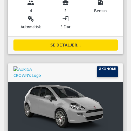
group
business_center
local_gas_station
4
2
Bensin
miscellaneous_services
login
Automatisk
3 Dør
SE DETALJER...
ØKONOMI