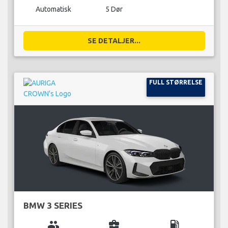
Automatisk
5 Dør
SE DETALJER...
FULL STØRRELSE
BMW 3 SERIES
group
business_center
local_gas_station