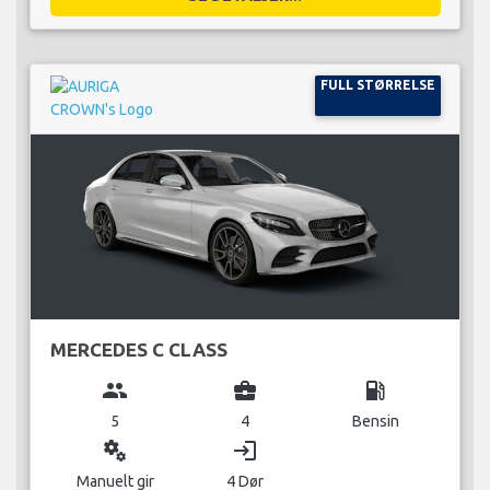
FULL STØRRELSE
MERCEDES C CLASS
group
business_center
local_gas_station
5
4
Bensin
miscellaneous_services
login
Manuelt gir
4 Dør