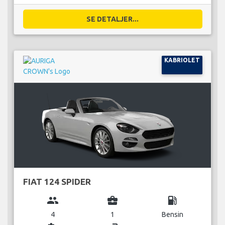
SE DETALJER...
KABRIOLET
FIAT 124 SPIDER
group
business_center
local_gas_station
4
1
Bensin