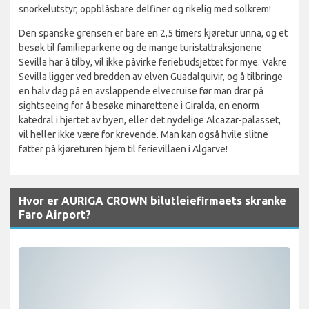
snorkelutstyr, oppblåsbare delfiner og rikelig med solkrem!
Den spanske grensen er bare en 2,5 timers kjøretur unna, og et
besøk til familieparkene og de mange turistattraksjonene
Sevilla har å tilby, vil ikke påvirke feriebudsjettet for mye. Vakre
Sevilla ligger ved bredden av elven Guadalquivir, og å tilbringe
en halv dag på en avslappende elvecruise før man drar på
sightseeing for å besøke minarettene i Giralda, en enorm
katedral i hjertet av byen, eller det nydelige Alcazar-palasset,
vil heller ikke være for krevende. Man kan også hvile slitne
føtter på kjøreturen hjem til ferievillaen i Algarve!
Hvor er AURIGA CROWN bilutleiefirmaets skranke
Faro Airport?