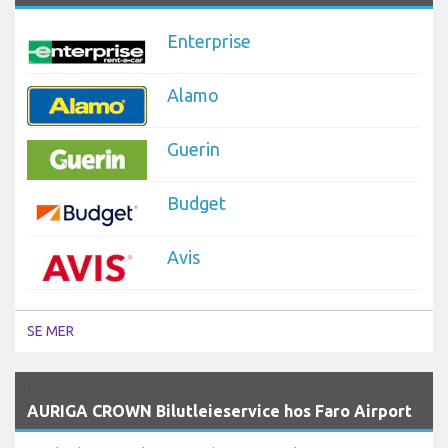
Enterprise
Alamo
Guerin
Budget
Avis
SE MER
`
AURIGA CROWN Bilutleieservice hos Faro Airport