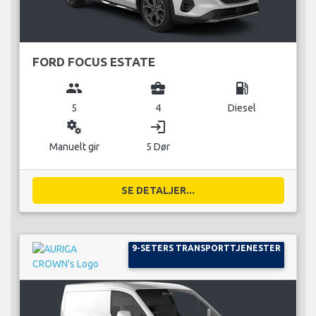
FORD FOCUS ESTATE
group
business_center
local_gas_station
5
4
Diesel
miscellaneous_services
login
Manuelt gir
5 Dør
SE DETALJER...
9-SETERS TRANSPORTTJENESTER