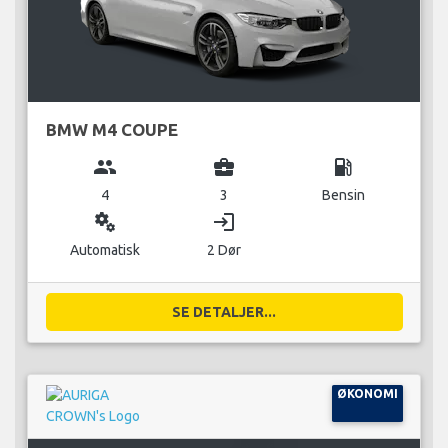
BMW M4 COUPE
group
business_center
local_gas_station
4
3
Bensin
miscellaneous_services
login
Automatisk
2 Dør
SE DETALJER...
ØKONOMI