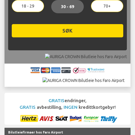
18 - 29
70+
30 - 69
SØK
GRATIS
endringer,
GRATIS
avbestilling,
INGEN
kredittkortgebyr!
Bilutleiefirmaer hos Faro Airport