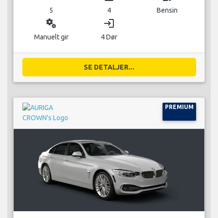
5
4
Bensin
miscellaneous_services
login
Manuelt gir
4 Dør
SE DETALJER...
PREMIUM