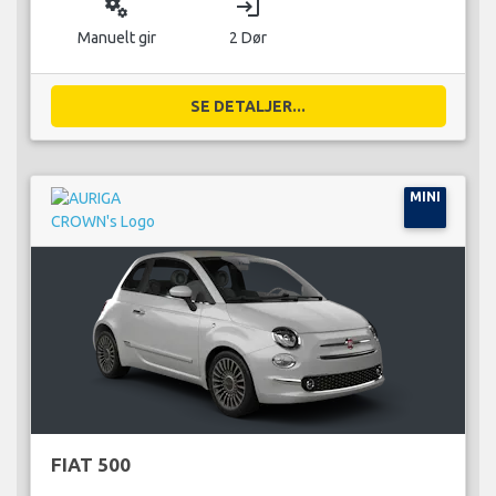
miscellaneous_services
login
Manuelt gir
2 Dør
SE DETALJER...
MINI
FIAT 500