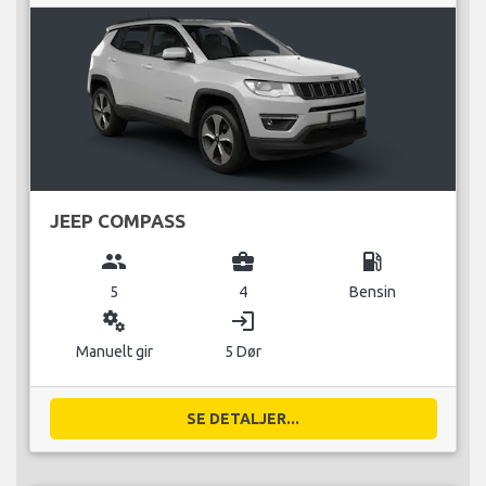
JEEP COMPASS
group
business_center
local_gas_station
5
4
Bensin
miscellaneous_services
login
Manuelt gir
5 Dør
SE DETALJER...