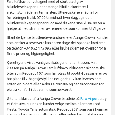
Faro lufthavn er velsignet med et stort utvalg av
bilutleieselskaper. Det er mange bilutleiekontorer i
ankomstområdene i terminalen. Utleiediskene er åpne for
forretninger fra kl. 07.00 til midnatt hver dag, og noen
bilutleieselskaper åpner til og med diskene sine kl. 06.00 for å
hjelpe til med strømmen av ferierende som kommer til Algarve.
Blant de kjente bilutleieleverandørene er Auriga Crown. Kunder
som ønsker å reservere kan enten ringe det spanske kontoret
på telefon +34 952 175 095 eller bruke skjemaet ovenfor for å
finne priser og tilgjengelighet.
Kjøretøyene vises vanligvis i kategorier eller klasser. Mini-
klassen på Auriga Crown Faro lufthavn inkluderer økonomiske
biler som Peugeot 107, som har plass til opptil 4 passasjerer og
har plass til 2 bagasjestykker. Peugeot 107 kan leveres som
enten en 2-dørs eller 4-dørs alternativ og har aircondition for
ekstra komfort i det varme sommerværet.
Økonomiklassen fra Auriga Crown bilutleie på
Faro Airport
tilbyr
et flott utvalg. Her kan kunder velge mellom biler som Ford
Fiesta, Toyota Yaris automatisk, Peugeot 207, som også kommer
som en stasjonsvognsalternativ, eller velge kompaktklassen