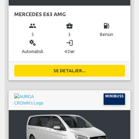
MERCEDES E63 AMG
group
business_center
local_gas_station
5
3
Bensin
miscellaneous_services
login
Automatisk
4 Dør
SE DETALJER...
MINIBUSS