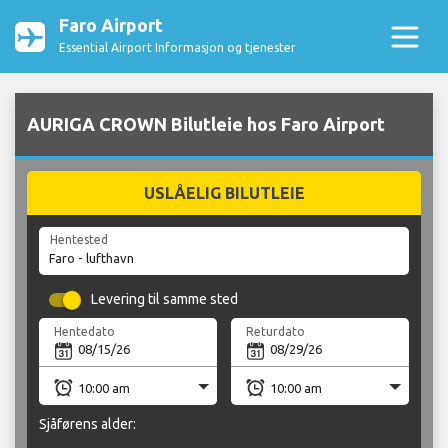
Faro Airport
Essential Airport Informasjon og tjenester
AURIGA CROWN Bilutleie hos Faro Airport
USLÅELIG BILUTLEIE
Hentested
Levering til samme sted
Hentedato
Returdato
Sjåførens alder: