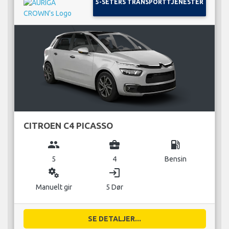
5-SETERS TRANSPORTTJENESTER
CITROEN C4 PICASSO
group
business_center
local_gas_station
5
4
Bensin
miscellaneous_services
login
Manuelt gir
5 Dør
SE DETALJER...