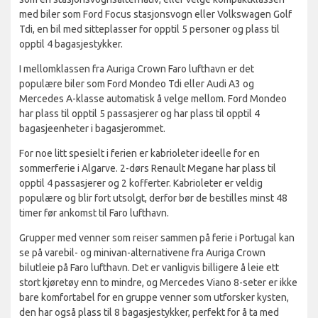
med biler som Ford Focus stasjonsvogn eller Volkswagen Golf
Tdi, en bil med sitteplasser for opptil 5 personer og plass til
opptil 4 bagasjestykker.
I mellomklassen fra Auriga Crown Faro lufthavn er det
populære biler som Ford Mondeo Tdi eller Audi A3 og
Mercedes A-klasse automatisk å velge mellom. Ford Mondeo
har plass til opptil 5 passasjerer og har plass til opptil 4
bagasjeenheter i bagasjerommet.
For noe litt spesielt i ferien er kabrioleter ideelle for en
sommerferie i Algarve. 2-dørs Renault Megane har plass til
opptil 4 passasjerer og 2 kofferter. Kabrioleter er veldig
populære og blir fort utsolgt, derfor bør de bestilles minst 48
timer før ankomst til Faro lufthavn.
Grupper med venner som reiser sammen på ferie i Portugal kan
se på varebil- og minivan-alternativene fra Auriga Crown
bilutleie på Faro lufthavn. Det er vanligvis billigere å leie ett
stort kjøretøy enn to mindre, og Mercedes Viano 8-seter er ikke
bare komfortabel for en gruppe venner som utforsker kysten,
den har også plass til 8 bagasjestykker, perfekt for å ta med