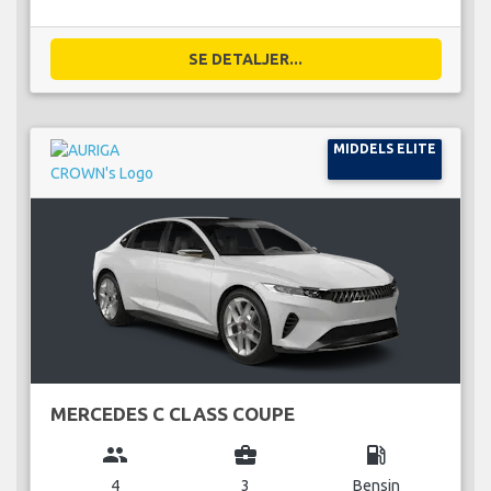
SE DETALJER...
MIDDELS ELITE
MERCEDES C CLASS COUPE
group
business_center
local_gas_station
4
3
Bensin