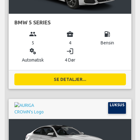
BMW 5 SERIES
group
business_center
local_gas_station
5
4
Bensin
miscellaneous_services
login
Automatisk
4 Dør
SE DETALJER...
LUKSUS