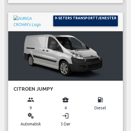
9-SETERS TRANSPORTTJENESTER
CITROEN JUMPY
group
business_center
local_gas_station
9
4
Diesel
miscellaneous_services
login
Automatisk
5 Dør