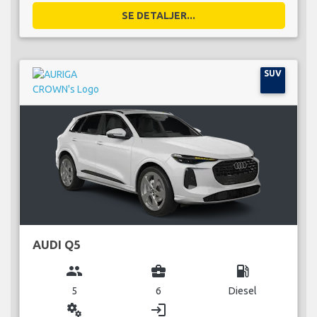
SE DETALJER...
SUV
AUDI Q5
group
business_center
local_gas_station
5
6
Diesel
miscellaneous_services
login