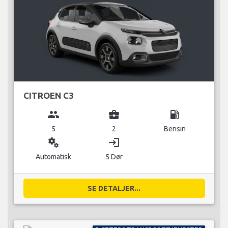
CITROEN C3
group
business_center
local_gas_station
5
2
Bensin
miscellaneous_services
login
Automatisk
5 Dør
SE DETALJER...