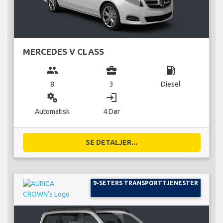
MERCEDES V CLASS
group
business_center
local_gas_station
8
3
Diesel
miscellaneous_services
login
Automatisk
4 Dør
SE DETALJER...
9-SETERS TRANSPORTTJENESTER