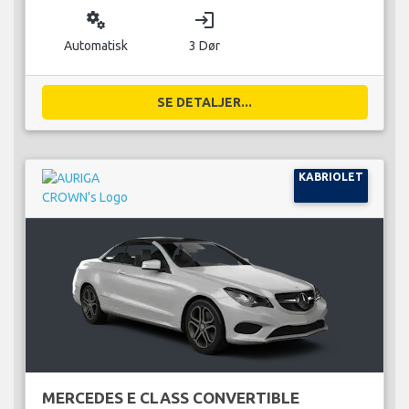
miscellaneous_services
login
Automatisk
3 Dør
SE DETALJER...
KABRIOLET
MERCEDES E CLASS CONVERTIBLE