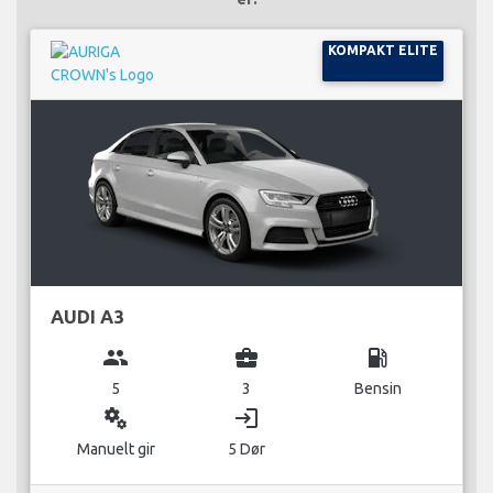
KOMPAKT ELITE
AUDI A3
group
business_center
local_gas_station
5
3
Bensin
miscellaneous_services
login
Manuelt gir
5 Dør