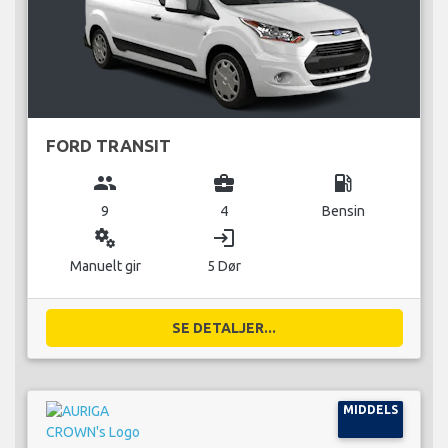
FORD TRANSIT
group
business_center
local_gas_station
9
4
Bensin
miscellaneous_services
login
Manuelt gir
5 Dør
SE DETALJER...
MIDDELS