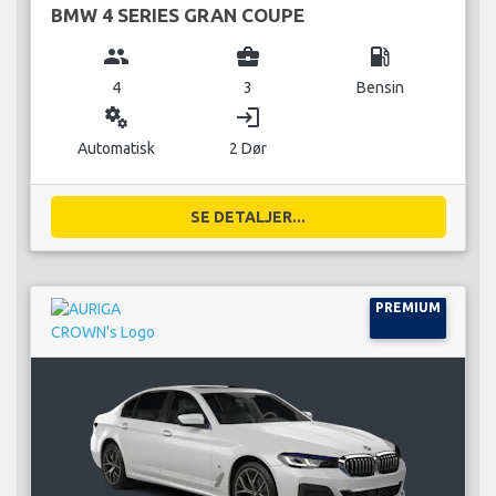
BMW 4 SERIES GRAN COUPE
group
business_center
local_gas_station
4
3
Bensin
miscellaneous_services
login
Automatisk
2 Dør
SE DETALJER...
PREMIUM