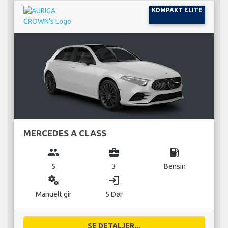
KOMPAKT ELITE
MERCEDES A CLASS
group
business_center
local_gas_station
5
3
Bensin
miscellaneous_services
login
Manuelt gir
5 Dør
SE DETALJER...