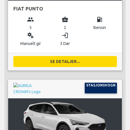
FIAT PUNTO
group
business_center
local_gas_station
5
2
Bensin
miscellaneous_services
login
Manuelt gir
3 Dør
SE DETALJER...
STASJONSVOGN