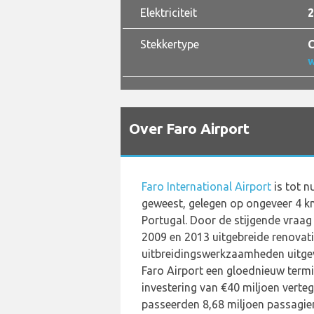
Elektriciteit
2
Stekkertype
C
Over Faro Airport
Faro International Airport
is tot n
geweest, gelegen op ongeveer 4 k
Portugal. Door de stijgende vraag 
2009 en 2013 uitgebreide renovati
uitbreidingswerkzaamheden uitgev
Faro Airport een gloednieuw term
investering van €40 miljoen verte
passeerden 8,68 miljoen passagier