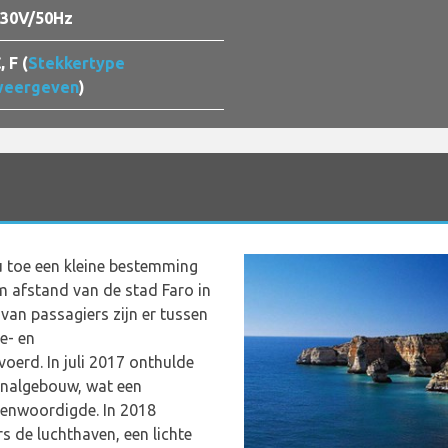
30V/50Hz
, F (
Stekkertype
weergeven
)
u toe een kleine bestemming
m afstand van de stad Faro in
van passagiers zijn er tussen
e- en
oerd. In juli 2017 onthulde
inalgebouw, wat een
genwoordigde. In 2018
s de luchthaven, een lichte