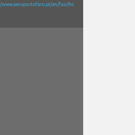
//www.aeroportofaro.pt/en/fao/ho