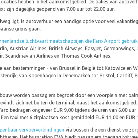
rlocaties hebben in het aankomstgebied. De balies van autover
xt zijn dagelijks geopend van 7.00 uur tot 22.00 uur.
lweg ligt, is autoverhuur een handige optie voor veel vakantie
paanse grens gaan.
innenlandse luchtvaartmaatschappijen die Faro Airport gebrui
rlin, Austrian Airlines, British Airways, Easyjet, Germanwings
ir, Scandinavian Airlines en Thomas Cook Airlines.
e aan bestemmingen - van Brussel in België tot Katowice en W
stenrijk, van Kopenhagen in Denemarken tot Bristol, Cardiff,
lgebouw worden passagiers begroet door een voorplein met pa
evindt zich net buiten de terminal, naast het aankomstgebied.
Faro bedragen ongeveer EUR 9,00 tijdens de uren van 6.00 uur 
. Een taxi met 6 zitplaatsen kost gemiddeld EUR 11,00 en EUR 1
penbaar vervoerverbindingen
via bussen die een dienst verzor
hthaven. Het busstation EVA biedt passagiers toegang tot vee