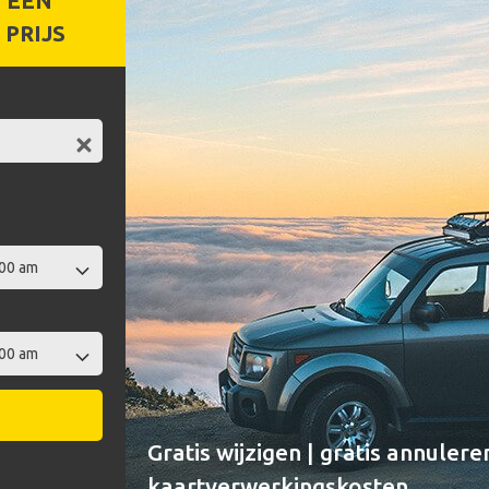
 EEN
PRIJS
Gratis wijzigen | gratis annulere
kaartverwerkingskosten