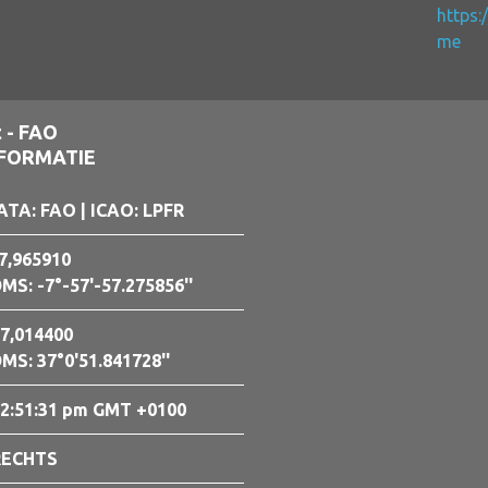
https:
me
t - FAO
NFORMATIE
ATA: FAO
| ICAO: LPFR
7,965910
MS: -7°-57'-57.275856''
7,014400
MS: 37°0'51.841728''
2:51:32 pm GMT +0100
RECHTS