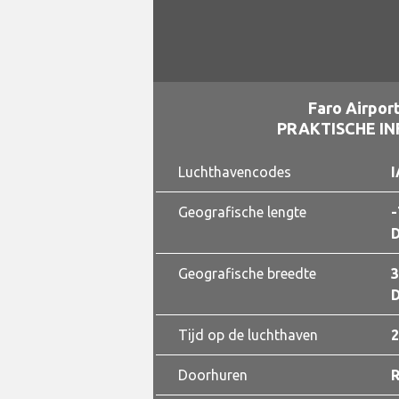
Faro Airpor
PRAKTISCHE I
Luchthavencodes
I
Geografische lengte
-
D
Geografische breedte
3
D
Tijd op de luchthaven
2
Doorhuren