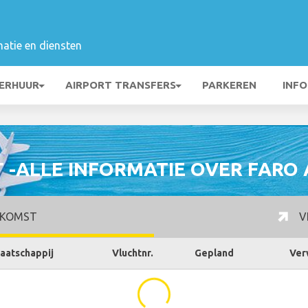
matie en diensten
ERHUUR
AIRPORT TRANSFERS
PARKEREN
INFO
 -ALLE INFORMATIE OVER FARO 
KOMST
V
aatschappij
Vluchtnr.
Gepland
Ver
...