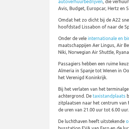
autoverhuurbedrijven
, die verhuu
Avis, Budget, Europcar, Hertz en Si
Omdat het zo dicht bij de A22 sne
hoofdstad Lissabon of naar de S
Onder de vele
internationale en b
maatschappijen Aer Lingus, Air Be
Niki, Norwegian Air Shuttle, Ryana
Passagiers hebben een ruime keuz
Almeria in Spanje tot Wenen in Oo
het Verenigd Koninkrijk.
Bij het verlaten van het termina
achtergrond. De
taxistandplaats
b
zitplaatsen naar het centrum van 
de uren van 21.00 uur tot 6.00 uur
De luchthaven heeft uitstekende
o
busstation EVA van Faro en de luc