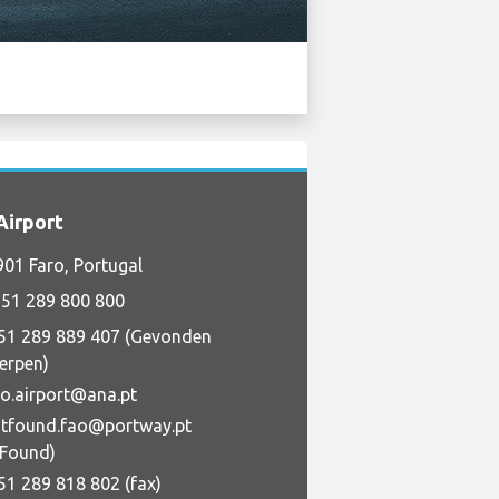
Airport
01 Faro, Portugal
51 289 800 800
51 289 889 407 (Gevonden
erpen)
ro.airport@ana.pt
stfound.fao@portway.pt
+Found)
51 289 818 802 (fax)