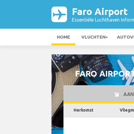
Faro Airport
Essentiële Luchthaven Infor
HOME
VLUCHTEN
AUTOV
FARO AIRPORT
AAN
Herkomst
Vliegm