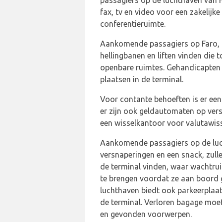
passagiers op de luchthaven van F
fax, tv en video voor een zakelijk
conferentieruimte.
Aankomende passagiers op Faro, d
hellingbanen en liften vinden die 
openbare ruimtes. Gehandicapten t
plaatsen in de terminal.
Voor contante behoeften is er een
er zijn ook geldautomaten op versc
een wisselkantoor voor valutawis
Aankomende passagiers op de luch
versnaperingen en een snack, zull
de terminal vinden, waar wachtruim
te brengen voordat ze aan boord 
luchthaven biedt ook parkeerplaat
de terminal. Verloren bagage moet
en gevonden voorwerpen.