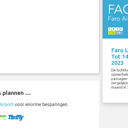
Faro 
Tot 1
2023
De luchth
opmerkelij
passagiers
vergelijki
maand in 
s plannen …
Airport
voor enorme besparingen.