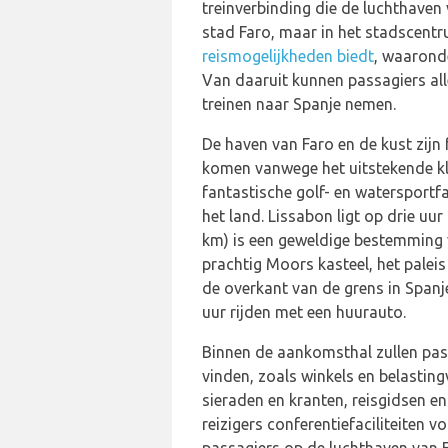
treinverbinding die de luchthaven 
stad Faro, maar in het stadscentr
reismogelijkheden biedt
, waarond
Van daaruit kunnen passagiers all
treinen naar Spanje nemen.
De haven van Faro en de kust zijn f
komen vanwege het uitstekende kl
fantastische golf- en watersportfac
het land. Lissabon ligt op drie uur
km) is een geweldige bestemming 
prachtig Moors kasteel, het palei
de overkant van de grens in Spanje
uur rijden met een huurauto.
Binnen de aankomsthal zullen pass
vinden, zoals winkels en belasting
sieraden en kranten, reisgidsen en
reizigers conferentiefaciliteite