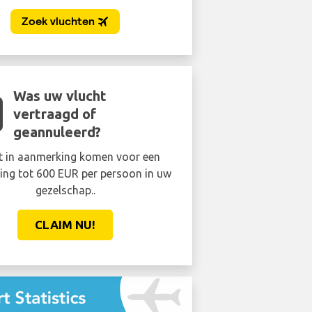
Was uw vlucht
Versla de w
vertraagd of
geannuleerd?
Sta niet 45 minuten zwete
t in aanmerking komen voor een
op de beveiliging. Krijg 
ing tot 600 EUR per persoon in uw
nummer en kom er binnen 
gezelschap..
minder doorhee
CLAIM NU!
BOEK NU