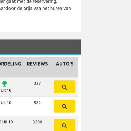
der gaat met de reservering.
ardoor de prijs van het huren van
RDELING
REVIEWS
AUTO'S
emoji_events
327
search
 Uit 10
 Uit 10
982
search
9 Uit 10
3286
search