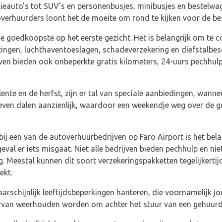
lieauto's tot SUV's en personenbusjes, minibusjes en bestelwage
verhuurders loont het de moeite om rond te kijken voor de best
d de goedkoopste op het eerste gezicht. Het is belangrijk om te 
lastingen, luchthaventoeslagen, schadeverzekering en diefstalbes
n bieden ook onbeperkte gratis kilometers, 24-uurs pechhulp 
lente en de herfst, zijn er tal van speciale aanbiedingen, wanne
even dalen aanzienlijk, waardoor een weekendje weg over de g
 bij een van de autoverhuurbedrijven op Faro Airport is het be
geval er iets misgaat. Niet alle bedrijven bieden pechhulp en ni
. Meestal kunnen dit soort verzekeringspakketten tegelijkertij
ekt.
arschijnlijk leeftijdsbeperkingen hanteren, die voornamelijk j
van weerhouden worden om achter het stuur van een gehuurde