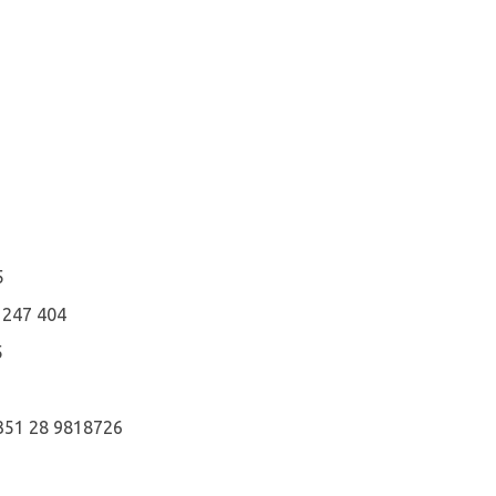
7
5
 247 404
5
+351 28 9818726