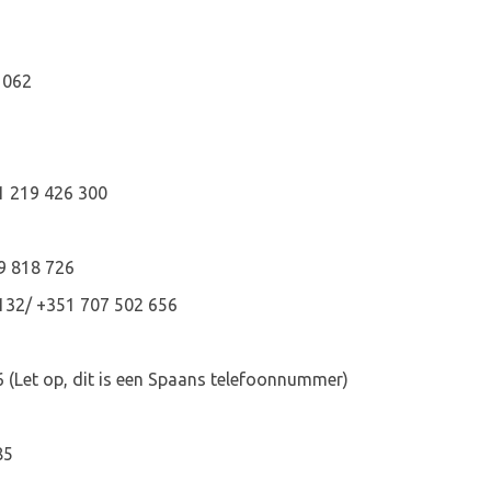
 062
1 219 426 300
9 818 726
 132/ +351 707 502 656
6 (Let op, dit is een Spaans telefoonnummer)
85