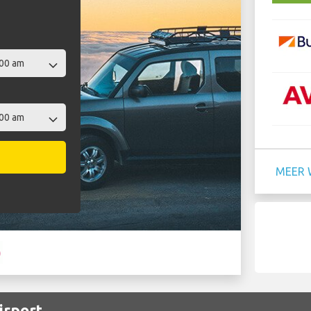
MEER 
irport