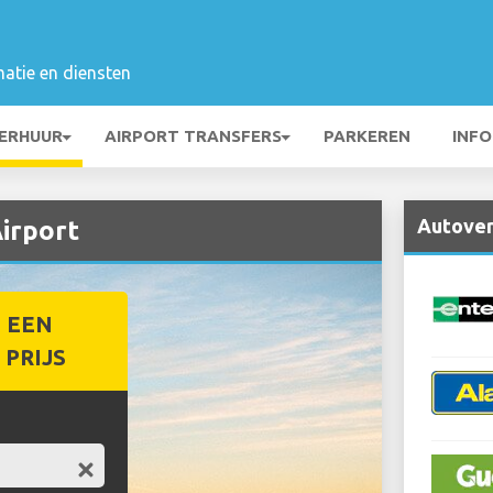
matie en diensten
ERHUUR
AIRPORT TRANSFERS
PARKEREN
INFO
Autoverh
irport
 EEN
PRIJS