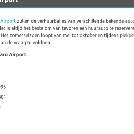
 Airport
zullen de verhuurbalies van verschillende bekende aut
t is altijd het beste om van tevoren een huurauto te reserve
Het zomerseizoen loopt van mei tot oktober en tijdens piekper
an de vraag te voldoen.
aro Airport:
095
881
5