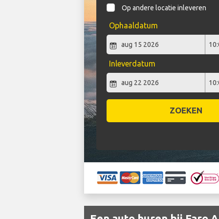
Op andere locatie inleveren
Ophaaldatum
Inleverdatum
ZOEKEN
Een auto huren bij Faro A