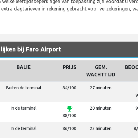
n welke leeftijdsbeperkingen van toepassing zijn voordat u ver
xtra dagtarieven in rekening gebracht voor verzekeringen, wa
ijken bij Faro Airport
BALIE
PRIJS
GEM.
BEOO
WACHTTIJD
Buiten de terminal
84/100
27 minuten
9
emoji_events
In de terminal
20 minuten
9
88/100
In de terminal
86/100
23 minuten
8,