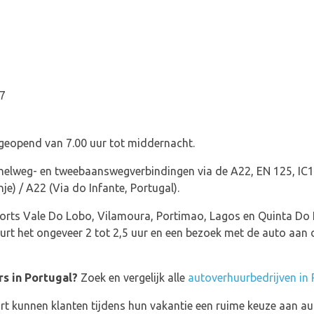
77
 geopend van 7.00 uur tot middernacht.
snelweg- en tweebaanswegverbindingen via de A22, EN 125, IC1,
e) / A22 (Via do Infante, Portugal).
resorts Vale Do Lobo, Vilamoura, Portimao, Lagos en Quinta Do
uurt het ongeveer 2 tot 2,5 uur en een bezoek met de auto aan
s in Portugal?
Zoek en vergelijk alle
autoverhuurbedrijven in 
t kunnen klanten tijdens hun vakantie een ruime keuze aan au