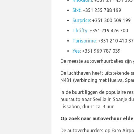
Rhodium
: +351 211 451 595
Sixt
: +351 255 788 199
Surprice
: +351 300 509 199
Thrifty
: +351 219 426 300
Turisprime
: +351 210 410 3
Yes
: +351 969 787 039
De meeste autoverhuurbalies zijn
De luchthaven heeft uitstekende 
N431 (verbinding met Huelva, Spanj
In de buurt liggen de populaire 
huurauto naar Sevilla in Spanje d
Lissabon, duurt ca. 3 uur.
Op zoek naar autoverhuur elder
De autoverhuurders op Faro Airpor