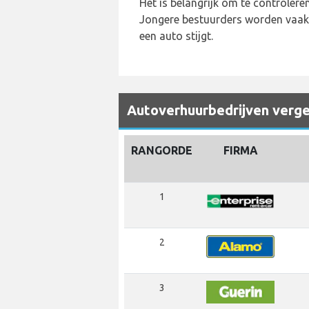
Het is belangrijk om te controlere
Jongere bestuurders worden vaak e
een auto stijgt.
Autoverhuurbedrijven vergel
RANGORDE
FIRMA
1
2
3