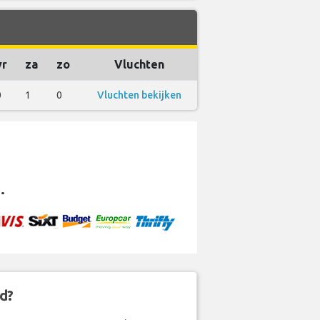
vr
za
zo
Vluchten
0
1
0
Vluchten bekijken
.
d?