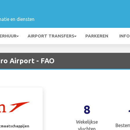
matie en diensten
ERHUUR
AIRPORT TRANSFERS
PARKEREN
INFO
aro Airport - FAO
8
Wekelijkse
Beste
rtmaatschappijen
vluchten