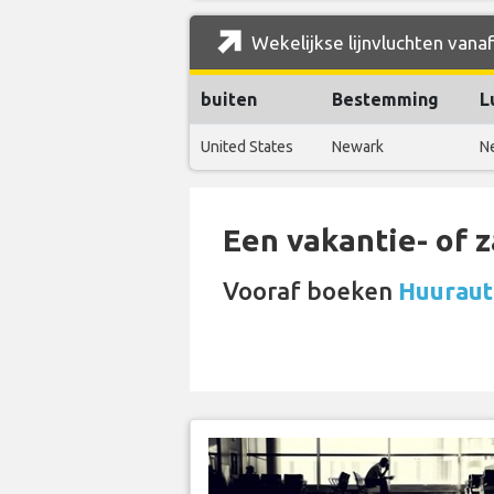
Wekelijkse lijnvluchten vanaf
buiten
Bestemming
L
United States
Newark
Ne
Een vakantie- of 
Vooraf boeken
Huurauto