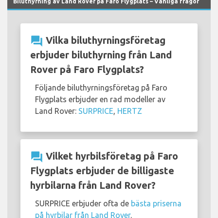
Biluthyrning av Land Rover på Faro Flygplats – Vanliga frågor
question_answer
Vilka biluthyrningsföretag
erbjuder biluthyrning från Land
Rover på Faro Flygplats?
Följande biluthyrningsföretag på Faro
Flygplats erbjuder en rad modeller av
Land Rover:
SURPRICE
,
HERTZ
question_answer
Vilket hyrbilsföretag på Faro
Flygplats erbjuder de billigaste
hyrbilarna från Land Rover?
SURPRICE erbjuder ofta de
bästa priserna
på hyrbilar från Land Rover
.