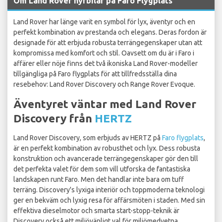
Om Land Rover hyrbilar på Faro Flygplats
Land Rover har länge varit en symbol för lyx, äventyr och en
perfekt kombination av prestanda och elegans. Deras fordon är
designade för att erbjuda robusta terrängegenskaper utan att
kompromissa med komfort och stil. Oavsett om du är i Faro i
affärer eller nöje finns det två ikoniska Land Rover-modeller
tillgängliga på Faro flygplats för att tillfredsställa dina
resebehov: Land Rover Discovery och Range Rover Evoque.
Äventyret väntar med Land Rover
Discovery från
HERTZ
Land Rover Discovery, som erbjuds av HERTZ på
Faro flygplats
,
är en perfekt kombination av robusthet och lyx. Dess robusta
konstruktion och avancerade terrängegenskaper gör den till
det perfekta valet för dem som vill utforska de fantastiska
landskapen runt Faro. Men det handlar inte bara om tuff
terräng. Discovery's lyxiga interiör och toppmoderna teknologi
ger en bekväm och lyxig resa för affärsmöten i staden. Med sin
effektiva dieselmotor och smarta start-stopp-teknik är
Discovery också ett miljövänligt val för miljömedvetna