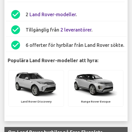
check_circle
2
Land Rover-modeller
.
check_circle
Tillgänglig från
2 leverantörer
.
check_circle
6 offerter för hyrbilar från Land Rover sökte.
Populära Land Rover-modeller att hyra:
Land Rover Discovery
Range Rover Evoque