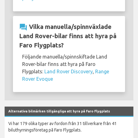
question_answer
Vilka manuella/spinnväxlade
Land Rover-bilar finns att hyra på
Faro Flygplats?
Följande manuella/spinnskiftade Land
Rover-bilar finns att hyra på Faro
Flygplats:
Land Rover Discovery
,
Range
Rover Evoque
Alternativa bilmärken tillgängliga att hyra på Faro Flygplats
Vi har 179 olika typer av fordon från 31 tillverkare från 41
biluthyrningsföretag på Faro Flygplats.