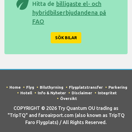
eco
Hitta de
billigaste el- och
hybridbilserbjudandena på
FAO
SÖK BILAR
Home
Flyg
Biluthyrning
Flygplatstransfer
Parkering
Hotell
Info & Nyheter
Disclaimer
Integritet
Översikt
COPYRIGHT © 2026 Try Quantum OU trading as
"TripTQ" and faroairport.com (also known as TripTQ
Faro Flygplats) / All Rights Reserved.