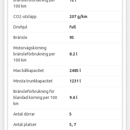
100 km
CO2-utsläpp
207 g/km
Drivhjul
full
Bränsle
95
Motorvägskörning
bränsleförbrukning per
8.2 l
100 km
Max bålkapacitet
2485 l
Minsta trunkkapacitet
1231 l
Bränsleförbrukning för
blandad körning per 100
9.6 l
km
Antal dörrar
5
Antal platser
5, 7