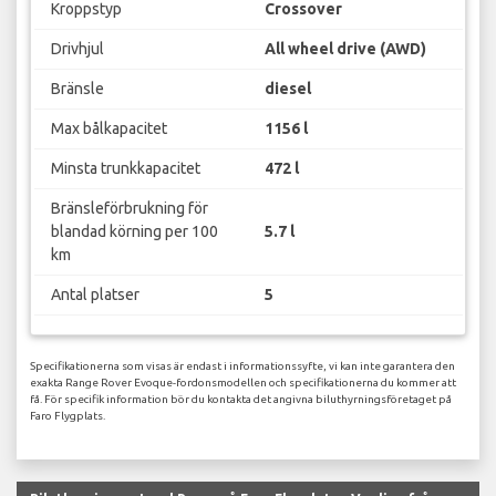
Kroppstyp
Crossover
Drivhjul
All wheel drive (AWD)
Bränsle
diesel
Max bålkapacitet
1156 l
Minsta trunkkapacitet
472 l
Bränsleförbrukning för
blandad körning per 100
5.7 l
km
Antal platser
5
Specifikationerna som visas är endast i informationssyfte, vi kan inte garantera den
exakta Range Rover Evoque-fordonsmodellen och specifikationerna du kommer att
få. För specifik information bör du kontakta det angivna biluthyrningsföretaget på
Faro Flygplats.