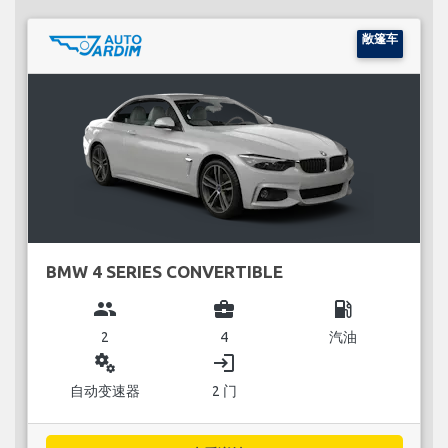
敞篷车
BMW 4 SERIES CONVERTIBLE
group
business_center
local_gas_station
2
4
汽油
miscellaneous_services
login
自动变速器
2 门