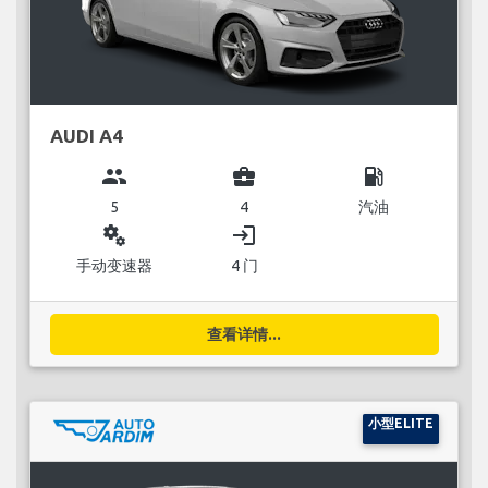
AUDI A4
group
business_center
local_gas_station
5
4
汽油
miscellaneous_services
login
手动变速器
4 门
查看详情...
小型ELITE