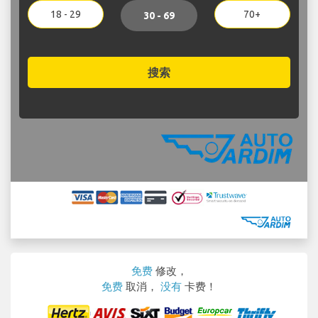
18 - 29
70+
30 - 69
搜索
免费
修改，
免费
取消，
没有
卡费！