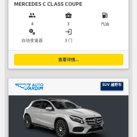
MERCEDES C CLASS COUPE
group
business_center
local_gas_station
4
3
汽油
miscellaneous_services
login
自动变速器
3 门
查看详情...
SUV 越野车