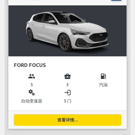
FORD FOCUS
group
business_center
local_gas_station
5
3
汽油
miscellaneous_services
login
自动变速器
5 门
查看详情...