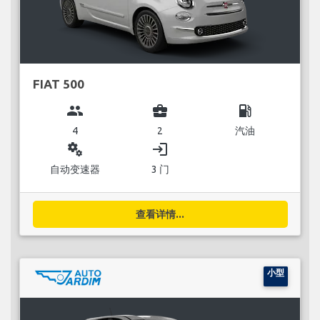
FIAT 500
group
business_center
local_gas_station
4
2
汽油
miscellaneous_services
login
自动变速器
3 门
查看详情...
小型