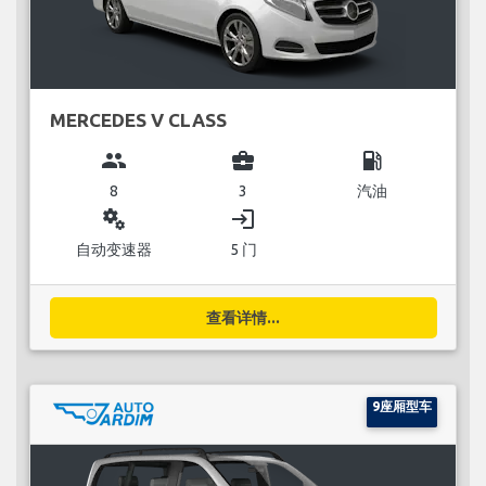
MERCEDES V CLASS
group
business_center
local_gas_station
8
3
汽油
miscellaneous_services
login
自动变速器
5 门
查看详情...
9座厢型车