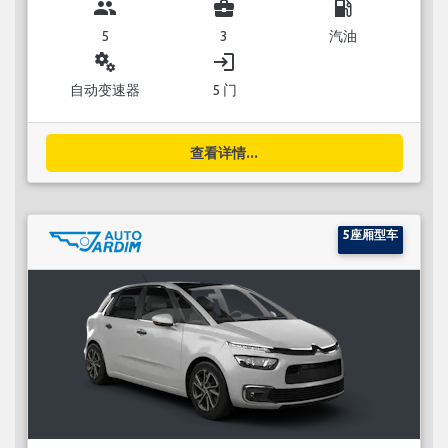
group
business_center
local_gas_station
5
3
汽油
miscellaneous_services
login
自动变速器
5 门
查看详情...
5座厢型车