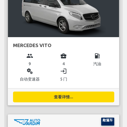
MERCEDES VITO
group
business_center
local_gas_station
9
4
汽油
miscellaneous_services
login
自动变速器
5 门
查看详情...
敞篷车