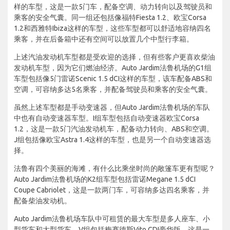
样的车型，这是一款5门车，配备空调、动力转向以及驾驶员和
乘客的安全气囊。同一组还包括像福特Fiesta 1.2、欧宝Corsa
1.2和西雅特Ibiza这样的车型，这些车型都可以舒适地容纳四名
乘客，并在后备箱中还有空间可以放置几个中型行李箱。
上述汽油发动机车型都是受欢迎的选择，但有些客户更喜欢柴油
发动机车型，因为它们燃油经济。Auto Jardim法鲁机场的G1组
车型包括像5门雷诺Scenic 1.5 dCI这样的车型，该车配备ABS和
空调，可容纳多达5名乘客，并配备驾驶员和乘客的安全气囊。
虽然上述车型都是手动变速器，但Auto Jardim法鲁机场的车队
中也有自动变速器车型。I组车型包括自动变速器欧宝Corsa
1.2，这是一款5门汽油发动机车，配备动力转向、ABS和空调。
J组包括像欧宝Astra 1.4这样的车型，也是另一个自动变速器选
择。
法鲁有四个美丽的海滩，有什么比乘坐时尚的敞篷车更有型呢？
Auto Jardim法鲁机场的K2组车型包括雷诺Megane 1.5 dCI
Coupe Cabriolet，这是一款两门车，可容纳多达四名乘客，并
配备柴油发动机。
Auto Jardim法鲁机场车队中可租赁的最大车型是多人座车、小
型货车和大型货车。V组包括梅赛德斯Vito CDI豪华版，这是一