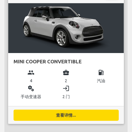
MINI COOPER CONVERTIBLE
group
business_center
local_gas_station
4
2
汽油
miscellaneous_services
login
手动变速器
2 门
查看详情...