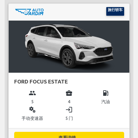
旅行轿车
FORD FOCUS ESTATE
group
business_center
local_gas_station
5
4
汽油
miscellaneous_services
login
手动变速器
5 门
查看详情...