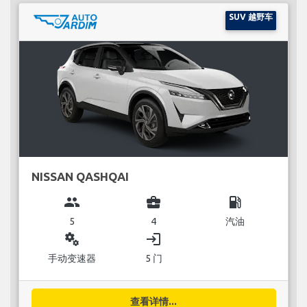
SUV 越野车
NISSAN QASHQAI
group
business_center
local_gas_station
5
4
汽油
miscellaneous_services
login
手动变速器
5 门
查看详情...