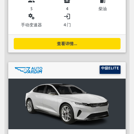
group
business_center
local_gas_station
5
4
柴油
miscellaneous_services
login
手动变速器
4 门
查看详情...
中级ELITE