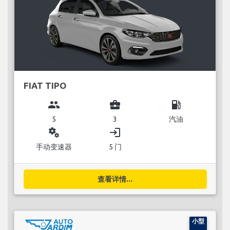
FIAT TIPO
group
business_center
local_gas_station
5
3
汽油
miscellaneous_services
login
手动变速器
5 门
查看详情...
小型