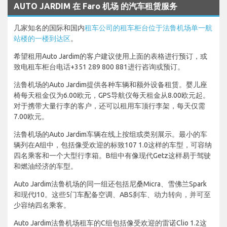
AUTO JARDIM 在 Faro 机场 的汽车租赁服务
几家知名的国际和国内
租车公司的租车柜台位于法鲁机场单一航
站楼的一楼到达区
。
希望租用Auto Jardim的客户建议使用上面的表格进行预订，或
致电租车柜台电话+351 289 800 881进行咨询或预订。
法鲁机场的Auto Jardim提供各种车辆和额外设备租赁。婴儿座
椅每天租金仅为6.00欧元，GPS导航仪每天租金从8.00欧元起。
对于携带大量行李的客户，还可以租用车顶行李架，每天仅需
7.00欧元。
法鲁机场的Auto Jardim车辆在线上按组或类别展示。最小的车
辆列在A组中，包括像受欢迎的标致107 1.0这样的车型，可容纳
四名乘客和一个大型行李箱。B组中有像现代Getz这样易于驾驶
和燃油经济的车型。
Auto Jardim法鲁机场的同一组还包括尼桑Micra、雪佛兰Spark
和现代I10。这些5门车配备空调、ABS刹车、动力转向，并可至
少容纳四名乘客。
Auto Jardim法鲁机场租车的C组包括像受欢迎的雷诺Clio 1.2这