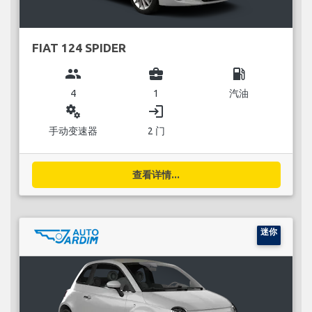
FIAT 124 SPIDER
group
business_center
local_gas_station
4
1
汽油
miscellaneous_services
login
手动变速器
2 门
查看详情...
迷你