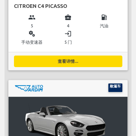
CITROEN C4 PICASSO
group
business_center
local_gas_station
5
4
汽油
miscellaneous_services
login
手动变速器
5 门
查看详情...
敞篷车