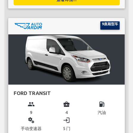
9座厢型车
FORD TRANSIT
group
business_center
local_gas_station
9
4
汽油
miscellaneous_services
login
手动变速器
5 门