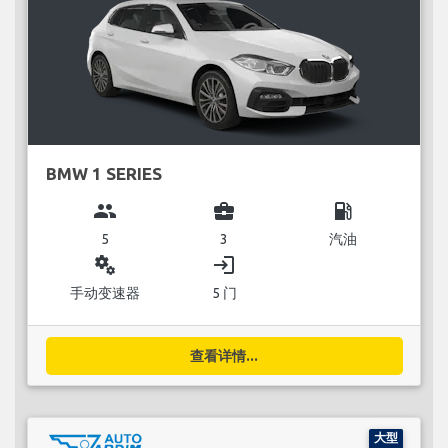
BMW 1 SERIES
group
business_center
local_gas_station
5
3
汽油
miscellaneous_services
login
手动变速器
5 门
查看详情...
大型