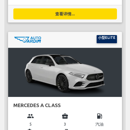
查看详情...
小型ELITE
MERCEDES A CLASS
group
business_center
local_gas_station
5
3
汽油