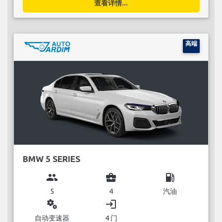
查看详情...
高端
BMW 5 SERIES
group
business_center
local_gas_station
5
4
汽油
miscellaneous_services
login
自动变速器
4 门