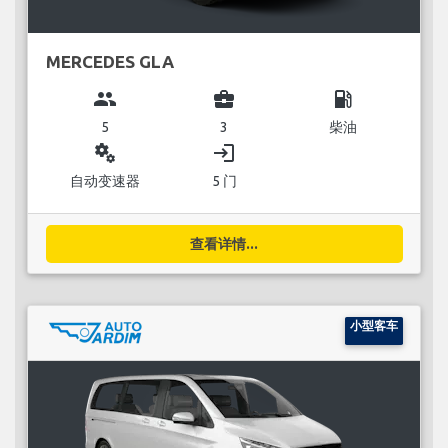
MERCEDES GLA
group
business_center
local_gas_station
5
3
柴油
miscellaneous_services
login
自动变速器
5 门
查看详情...
小型客车