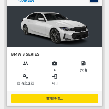
BMW 3 SERIES
group
business_center
local_gas_station
5
4
汽油
miscellaneous_services
login
自动变速器
4 门
查看详情...