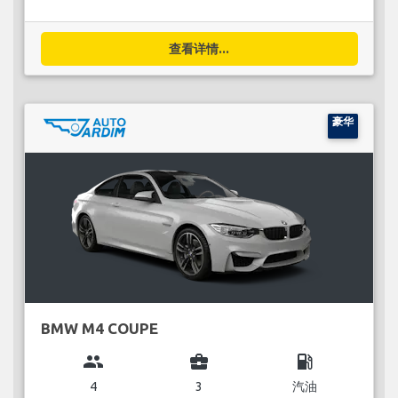
查看详情...
豪华
BMW M4 COUPE
group
business_center
local_gas_station
4
3
汽油