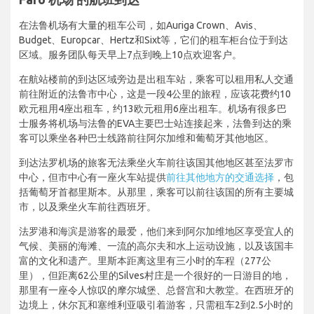
在法鲁机场有大量的租车公司，如Auriga Crown、Avis、
Budget、Europcar、Hertz和Sixt等，它们的租车柜台位于到达
区域。服务团队每天早上7点到晚上10点欢迎客户。
在航站楼前的到达区域旁边是出租车站，乘客可以租用私人交通
前往附近的法鲁市中心，这是一段4公里的旅程，应该花费约10
欧元租用4座出租车，约13欧元租用6座出租车。机场有很多巴
士服务将机场与法鲁的EVA主要巴士站连接起来，法鲁到达的乘
客可以乘坐各种巴士线路前往阿尔加维和葡萄牙其他地区。
到达法罗机场的旅客无法乘坐火车前往该国其他地区甚至法罗市
中心，但市中心有一座火车站提供
前往其他地方的交通选择
，包
括葡萄牙首都里斯本。从那里，乘客可以前往该国的所有主要城
市，以及乘坐火车前往西班牙。
法罗港和海滨是游客的最爱，他们来到阿尔加维地区享受宜人的
气候、美丽的海滩、一流的高尔夫和水上运动设施，以及该国丰
富的文化和遗产。里斯本距离这里有三小时的车程（277公
里），但距离62公里的Silves村庄是一个很好的一日游目的地，
那里有一座令人惊叹的摩尔城堡、总督宫和大教堂。在西班牙的
边境上，休尔瓦和塞维利亚吸引着游客，只需租车2到2.5小时的