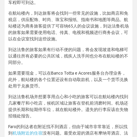
车程即可到达。
在航站楼内，到达旅客将会找到一些常见的设施，比如商店和免
税店，供应配饰、时尚、珠宝和报纸、指南书和地图等商品。航
站楼还为商务旅客提供了可容纳65人的会议设施，到达法鲁机场
的旅客如果需要使用电话、传真、电视和视频进行商务会议，可
以在会议室找到这些设施。
到达法鲁的旅客如果有行动不便的问题，将会发现坡道和电梯可
以通往所有必要的公共区域，残疾人洗手间也分布在航站楼的不
同部分。
如果需要现金，可以在Banco Totta e Acores服务台办理业务，
此外，航站楼的各个位置还设有自动取款机，以及一个货币兑换
处用于兑换货币。
到达法鲁机场并想要享用点心和小吃的旅客可以在航站楼内找到
几家餐厅和小吃店，候机区域让旅客在登机前消磨时间。机场还
提供长期和短期停车位，就在航站楼外。遗失的行李应该在失物
招领处报告。
Faro的到达者在附近找不到酒店，但由于城市非常靠近，所以找
到
机场附近的住宿
没有问题。最受欢迎的酒店有摩纳哥酒店、法