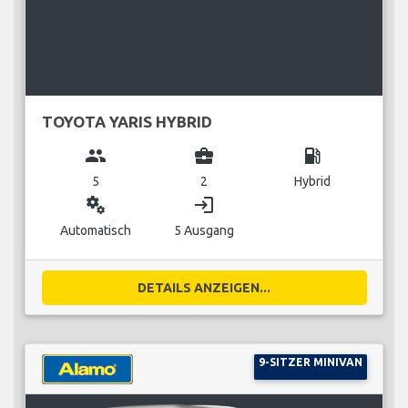
TOYOTA YARIS HYBRID
group
business_center
local_gas_station
5
2
Hybrid
miscellaneous_services
login
Automatisch
5 Ausgang
DETAILS ANZEIGEN...
9-SITZER MINIVAN