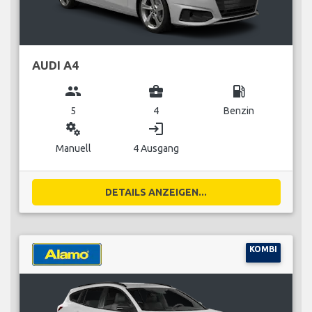
AUDI A4
group
business_center
local_gas_station
5
4
Benzin
miscellaneous_services
login
Manuell
4 Ausgang
DETAILS ANZEIGEN...
KOMBI