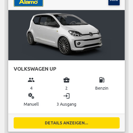
VOLKSWAGEN UP
group
business_center
local_gas_station
4
2
Benzin
miscellaneous_services
login
Manuell
3 Ausgang
DETAILS ANZEIGEN...