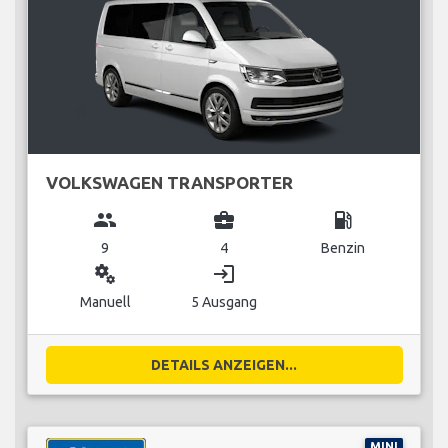
VOLKSWAGEN TRANSPORTER
group
business_center
local_gas_station
9
4
Benzin
miscellaneous_services
login
Manuell
5 Ausgang
DETAILS ANZEIGEN...
MINI