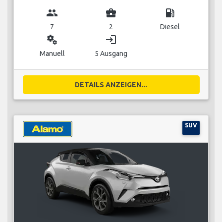
group
business_center
local_gas_station
7
2
Diesel
miscellaneous_services
login
Manuell
5 Ausgang
DETAILS ANZEIGEN...
SUV