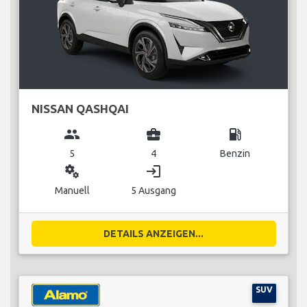
NISSAN QASHQAI
group
business_center
local_gas_station
5
4
Benzin
miscellaneous_services
login
Manuell
5 Ausgang
DETAILS ANZEIGEN...
SUV