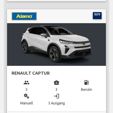
SUV
RENAULT CAPTUR
group
business_center
local_gas_station
5
3
Benzin
miscellaneous_services
login
Manuell
5 Ausgang