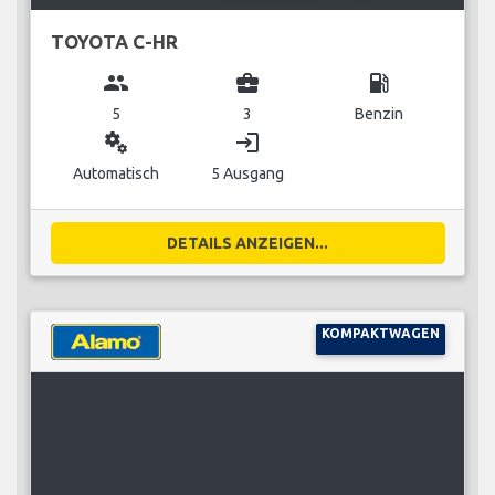
TOYOTA C-HR
group
business_center
local_gas_station
5
3
Benzin
miscellaneous_services
login
Automatisch
5 Ausgang
DETAILS ANZEIGEN...
KOMPAKTWAGEN