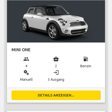
MINI ONE
group
business_center
local_gas_station
4
2
Benzin
miscellaneous_services
login
Manuell
3 Ausgang
DETAILS ANZEIGEN...