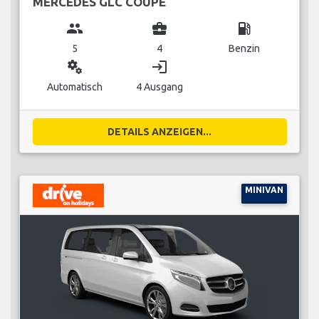
MERCEDES GLC COUPE
group
business_center
local_gas_station
5
4
Benzin
miscellaneous_services
login
Automatisch
4 Ausgang
DETAILS ANZEIGEN...
MINIVAN