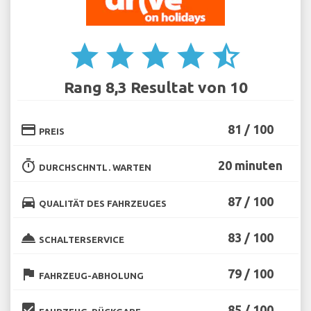
star
star
star
star
star_half
Rang 8,3 Resultat von 10
credit_card
81 / 100
PREIS
timer
20 minuten
DURCHSCHNTL. WARTEN
directions_car
87 / 100
QUALITÄT DES FAHRZEUGES
room_service
83 / 100
SCHALTERSERVICE
flag
79 / 100
FAHRZEUG-ABHOLUNG
beenhere
85 / 100