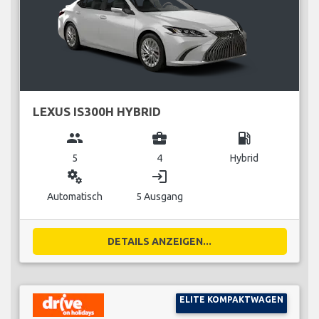
LEXUS IS300H HYBRID
group
business_center
local_gas_station
5
4
Hybrid
miscellaneous_services
login
Automatisch
5 Ausgang
DETAILS ANZEIGEN...
ELITE KOMPAKTWAGEN