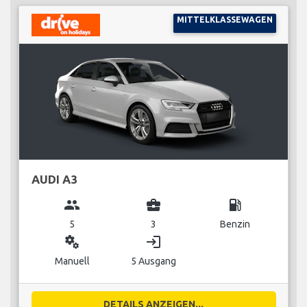
MITTELKLASSEWAGEN
AUDI A3
group
business_center
local_gas_station
5
3
Benzin
miscellaneous_services
login
Manuell
5 Ausgang
DETAILS ANZEIGEN...