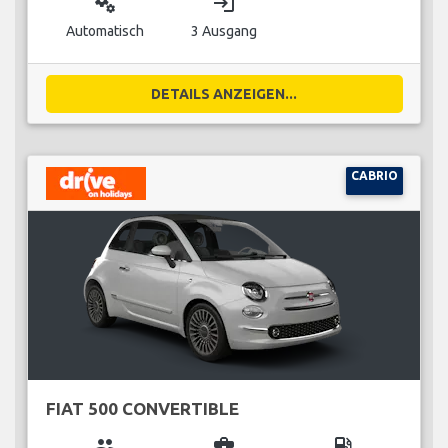
miscellaneous_services
login
Automatisch
3 Ausgang
DETAILS ANZEIGEN...
CABRIO
FIAT 500 CONVERTIBLE
group
business_center
local_gas_station