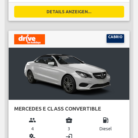
DETAILS ANZEIGEN...
CABRIO
MERCEDES E CLASS CONVERTIBLE
group
business_center
local_gas_station
4
3
Diesel
miscellaneous_services
login