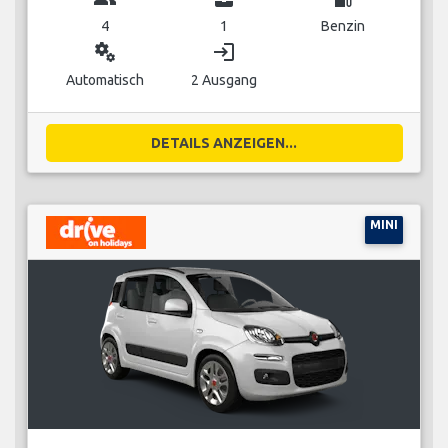
4
1
Benzin
miscellaneous_services
login
Automatisch
2 Ausgang
DETAILS ANZEIGEN...
MINI