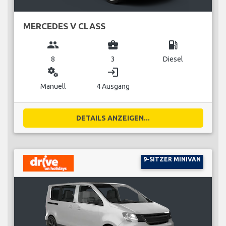
MERCEDES V CLASS
group
business_center
local_gas_station
8
3
Diesel
miscellaneous_services
login
Manuell
4 Ausgang
DETAILS ANZEIGEN...
9-SITZER MINIVAN