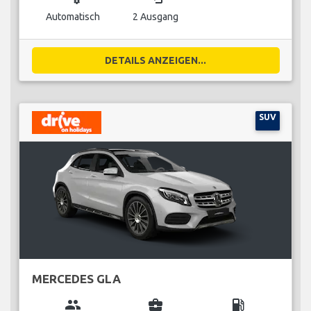
Automatisch
2 Ausgang
DETAILS ANZEIGEN...
SUV
MERCEDES GLA
group
business_center
local_gas_station