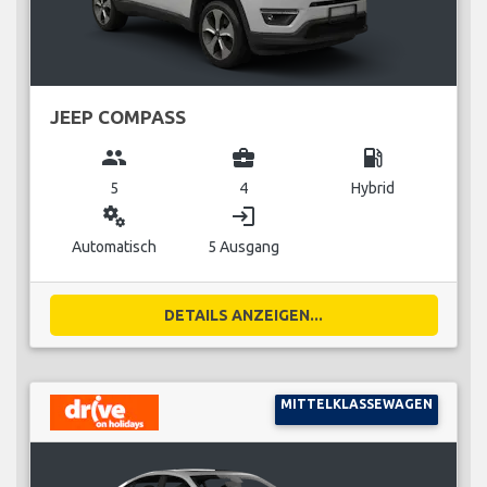
JEEP COMPASS
group
business_center
local_gas_station
5
4
Hybrid
miscellaneous_services
login
Automatisch
5 Ausgang
DETAILS ANZEIGEN...
MITTELKLASSEWAGEN