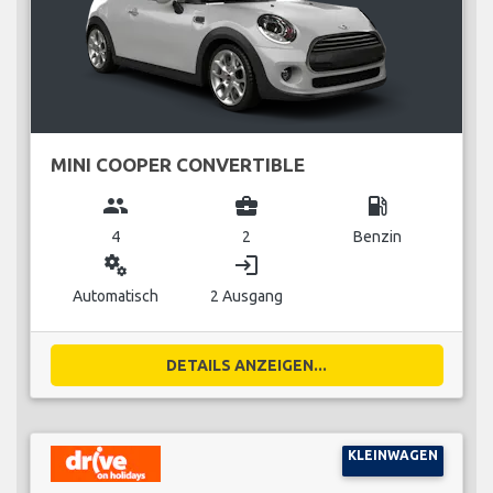
MINI COOPER CONVERTIBLE
group
business_center
local_gas_station
4
2
Benzin
miscellaneous_services
login
Automatisch
2 Ausgang
DETAILS ANZEIGEN...
KLEINWAGEN