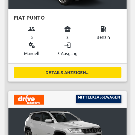
FIAT PUNTO
group
business_center
local_gas_station
5
2
Benzin
miscellaneous_services
login
Manuell
3 Ausgang
DETAILS ANZEIGEN...
MITTELKLASSEWAGEN