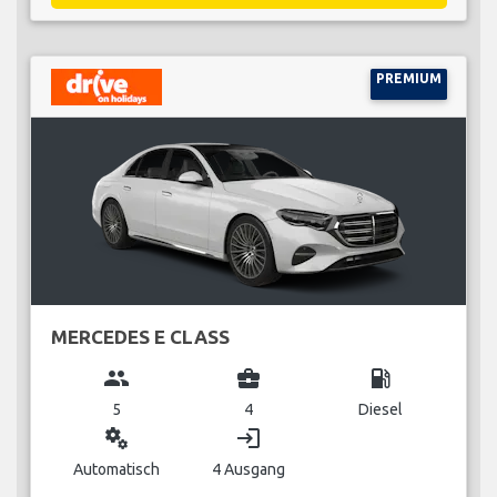
PREMIUM
MERCEDES E CLASS
group
business_center
local_gas_station
5
4
Diesel
miscellaneous_services
login
Automatisch
4 Ausgang