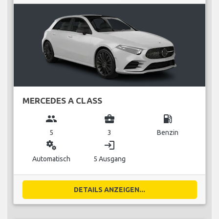
MERCEDES A CLASS
group
business_center
local_gas_station
5
3
Benzin
miscellaneous_services
login
Automatisch
5 Ausgang
DETAILS ANZEIGEN...