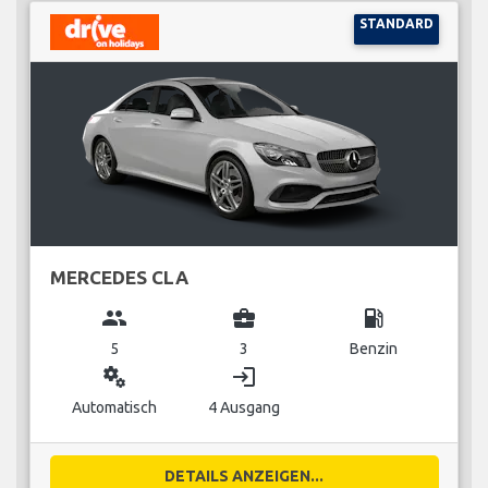
STANDARD
MERCEDES CLA
group
business_center
local_gas_station
5
3
Benzin
miscellaneous_services
login
Automatisch
4 Ausgang
DETAILS ANZEIGEN...