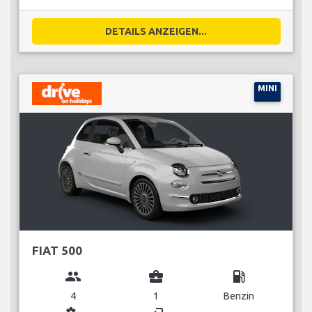
DETAILS ANZEIGEN...
MINI
FIAT 500
group
business_center
local_gas_station
4
1
Benzin