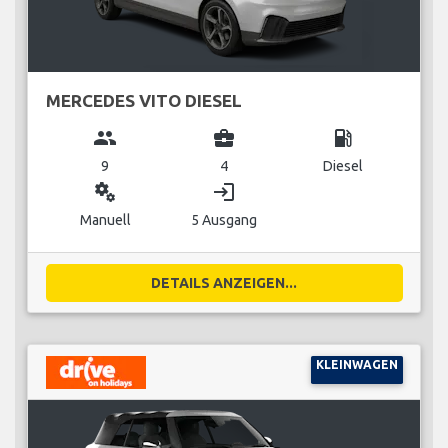
MERCEDES VITO DIESEL
group
business_center
local_gas_station
9
4
Diesel
miscellaneous_services
login
Manuell
5 Ausgang
DETAILS ANZEIGEN...
KLEINWAGEN