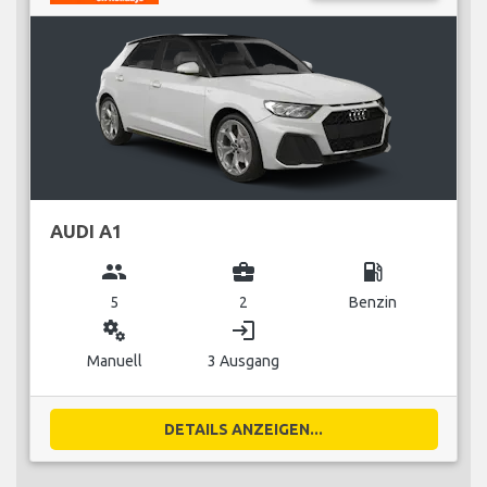
AUDI A1
group
business_center
local_gas_station
5
2
Benzin
miscellaneous_services
login
Manuell
3 Ausgang
DETAILS ANZEIGEN...