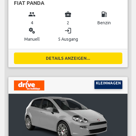
FIAT PANDA
group
business_center
local_gas_station
4
2
Benzin
miscellaneous_services
login
Manuell
5 Ausgang
DETAILS ANZEIGEN...
KLEINWAGEN