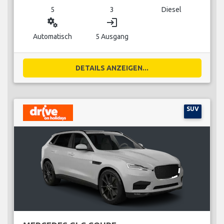
5
3
Diesel
miscellaneous_services
login
Automatisch
5 Ausgang
DETAILS ANZEIGEN...
SUV