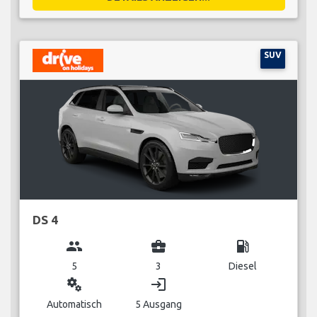
SUV
DS 4
group
business_center
local_gas_station
5
3
Diesel
miscellaneous_services
login
Automatisch
5 Ausgang