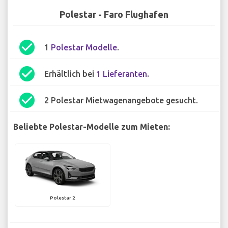
Polestar - Faro Flughafen
check_circle
1
Polestar Modelle
.
check_circle
Erhältlich bei
1 Lieferanten
.
check_circle
2 Polestar Mietwagenangebote gesucht.
Beliebte Polestar-Modelle zum Mieten:
Polestar 2