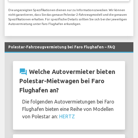
Die angezeigten Spezifikationen dienen nur zu Informationszwecken. Wir können
nicht garantieren, dass Sie das genaue Polestar 2-Fahrzeugmodell und die genauen
Spezifikationen erhalten. Für spezifische Details sollten Sie sich bei der jeweiligen
Autovermietung unter Faro Flughafen erkundigen.
Polestar-Fahrzeugvermietung bei Faro Flughafen – FAQ
question_answer
Welche Autovermieter bieten
Polestar-Mietwagen bei Faro
Flughafen an?
Die folgenden Autovermietungen bei Faro
Flughafen bieten eine Reihe von Modellen
von Polestar an:
HERTZ