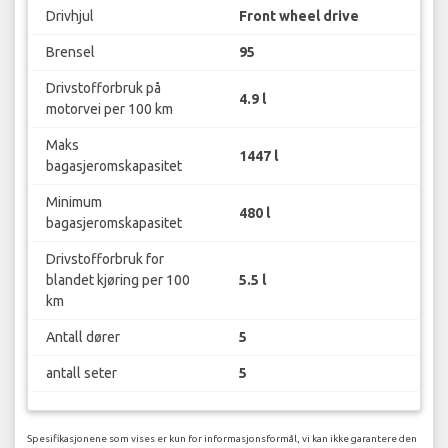
Drivhjul
Front wheel drive
Brensel
95
Drivstofforbruk på
4.9 l
motorvei per 100 km
Maks
1447 l
bagasjeromskapasitet
Minimum
480 l
bagasjeromskapasitet
Drivstofforbruk for
blandet kjøring per 100
5.5 l
km
Antall dører
5
antall seter
5
Spesifikasjonene som vises er kun for informasjonsformål, vi kan ikke garantere den