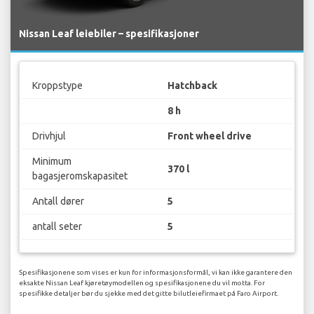
Nissan Leaf leiebiler – spesifikasjoner
Kroppstype
Hatchback
8 h
Drivhjul
Front wheel drive
Minimum
370 l
bagasjeromskapasitet
Antall dører
5
antall seter
5
Spesifikasjonene som vises er kun for informasjonsformål, vi kan ikke garantere den
eksakte Nissan Leaf kjøretøymodellen og spesifikasjonene du vil motta. For
spesifikke detaljer bør du sjekke med det gitte bilutleiefirmaet på Faro Airport.