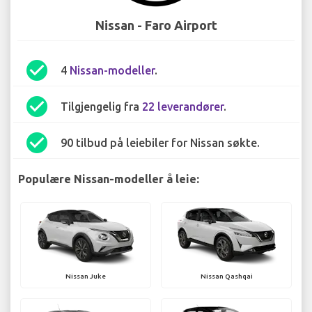
Nissan - Faro Airport
check_circle
4
Nissan-modeller
.
check_circle
Tilgjengelig fra
22 leverandører
.
check_circle
90 tilbud på leiebiler for Nissan søkte.
Populære Nissan-modeller å leie:
Nissan Juke
Nissan Qashqai