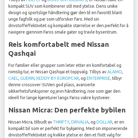
kompakt SUV som kombinerer stil med ytelse. Dens unike
design og sportslige håndtering gjør den til en favoritt blant
unge fagfolk og par som utforsker Faro. Med sin
drivstoffeffektivitet og kompakte størrelse er den perfekt for å
navigere gjennom Faros smale gater og travle bysentrum.
Reis komfortabelt med Nissan
Qashqai
For familier eller grupper som leter etter en komfortabel og
romslig tur, er Nissan Qashqai et toppvalg. Tilbys av
ALAMO
,
CAEL
,
GUERIN
,
KEDDY BY EUROPCAR
, og
ENTERPRISE
, tilbyr
denne crossover-SUVen god plass, avanserte
sikkerhetsfunksjoner og jevn håndtering, noe som gjør den
ideell for lange kjøreturer langs Faros vakre kystveier.
Nissan Micra: Den perfekte bybilen
Nissan Micra, tilbudt av
THRIFTY
,
DRIVALIA
, og
DOLLAR
, er en
kompakt bil som er perfekt for bykjøring. Med sin imponerende
drivstoffeffektivitet og kvikke ytelse er den et flott valg for