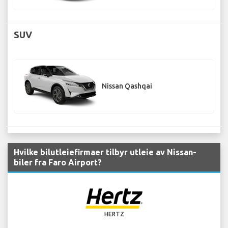
SUV
Nissan Qashqai
Hvilke bilutleiefirmaer tilbyr utleie av Nissan-
biler fra Faro Airport?
HERTZ