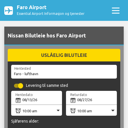
Faro Airport
Essential Airport Informasjon og tjenester
Nissan Bilutleie hos Faro Airport
USLÅELIG BILUTLEIE
Hentested
Levering til samme sted
Hentedato
Returdato
Sjåførens alder: