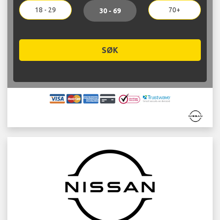
18 - 29
70+
30 - 69
SØK