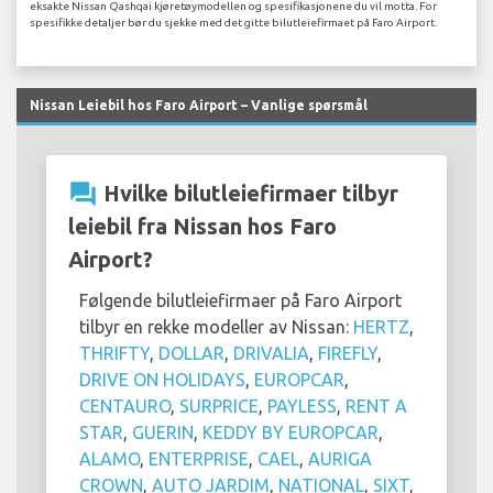
eksakte Nissan Qashqai kjøretøymodellen og spesifikasjonene du vil motta. For
spesifikke detaljer bør du sjekke med det gitte bilutleiefirmaet på Faro Airport.
Nissan Leiebil hos Faro Airport – Vanlige spørsmål
question_answer
Hvilke bilutleiefirmaer tilbyr
leiebil fra Nissan hos Faro
Airport?
Følgende bilutleiefirmaer på Faro Airport
tilbyr en rekke modeller av Nissan:
HERTZ
,
THRIFTY
,
DOLLAR
,
DRIVALIA
,
FIREFLY
,
DRIVE ON HOLIDAYS
,
EUROPCAR
,
CENTAURO
,
SURPRICE
,
PAYLESS
,
RENT A
STAR
,
GUERIN
,
KEDDY BY EUROPCAR
,
ALAMO
,
ENTERPRISE
,
CAEL
,
AURIGA
CROWN
,
AUTO JARDIM
,
NATIONAL
,
SIXT
,