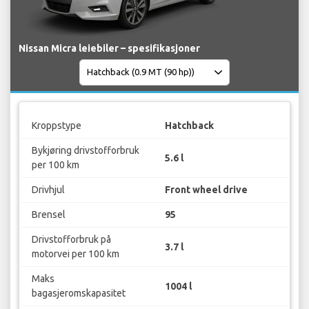
Nissan Micra leiebiler – spesifikasjoner
Kroppstype
Hatchback
Bykjøring drivstofforbruk
5.6 l
per 100 km
Drivhjul
Front wheel drive
Brensel
95
Drivstofforbruk på
3.7 l
motorvei per 100 km
Maks
1004 l
bagasjeromskapasitet