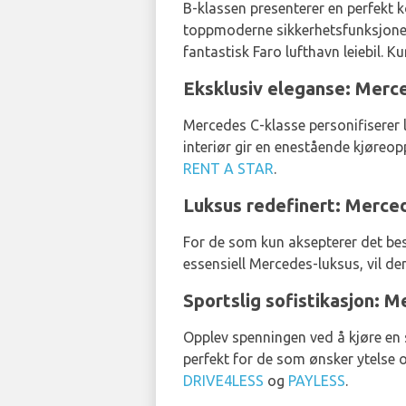
B-klassen presenterer en perfekt k
toppmoderne sikkerhetsfunksjoner o
fantastisk Faro lufthavn leiebil. K
Eksklusiv eleganse: Merc
Mercedes C-klasse personifiserer l
interiør gir en enestående kjøreo
RENT A STAR
.
Luksus redefinert: Merce
For de som kun aksepterer det best
essensiell Mercedes-luksus, vil d
Sportslig sofistikasjon: 
Opplev spenningen ved å kjøre en 
perfekt for de som ønsker ytelse o
DRIVE4LESS
og
PAYLESS
.