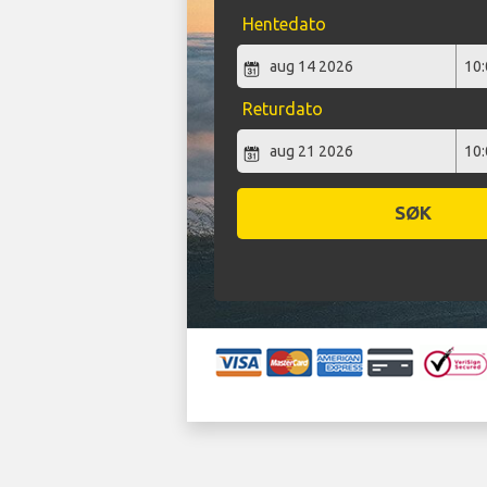
Hentedato
Returdato
SØK