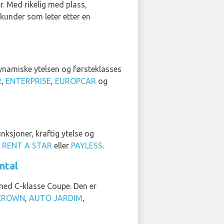
r. Med rikelig med plass,
 kunder som leter etter en
dynamiske ytelsen og førsteklasses
R
,
ENTERPRISE
,
EUROPCAR
og
nksjoner, kraftig ytelse og
,
RENT A STAR
eller
PAYLESS
.
ntal
med C-klasse Coupe. Den er
CROWN
,
AUTO JARDIM
,