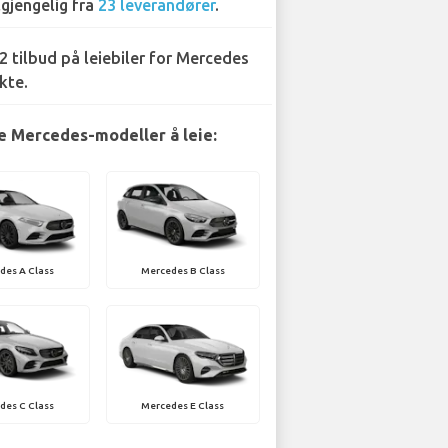
lgjengelig fra
23 leverandører
.
2 tilbud på leiebiler for Mercedes
kte.
 Mercedes-modeller å leie:
des A Class
Mercedes B Class
des C Class
Mercedes E Class