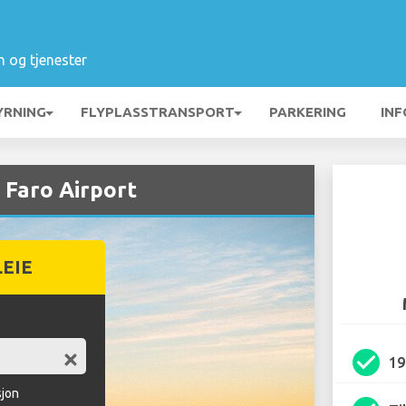
n og tjenester
YRNING
FLYPLASSTRANSPORT
PARKERING
INF
 Faro Airport
LEIE
check_circle
1
sjon