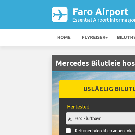
Faro Airport
Essential Airport Informasjo
HOME
FLYREISER
BILUTH
Mercedes Bilutleie hos
USLÅELIG BILUT
Hentested
Returner bilen til en annen loka