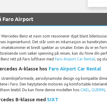
 Faro Airport
 er Mercedes-Benz et navn som resonnerer dypt blant bilentusi
asses ingeniørkunst. Det står som en inkarnasjon av banebryten
om imøtekommer et bredt spekter av smaker. Enten du er en for
tidsreisende som søker spenning på reisen, kan du finne din pe
-Benz rett på Faro lufthavn med
Faro Airport Car Rental
, og st
ercedes A-klasse hos
Faro Airport Car Rental
itt strømlinjeformede, aerodynamiske design og kompakte dime
atene i Faro. Den høytytende motoren og komfortable interiøret
fthavn leiebil. Du kan finne denne modellen hos
CAEL
,
GUERIN
,
ercedes B-klasse med
SIXT