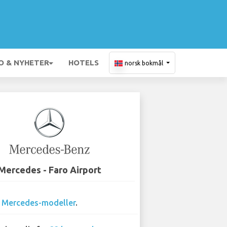
O & NYHETER
HOTELS
norsk bokmål
Mercedes - Faro Airport
9
Mercedes-modeller
.