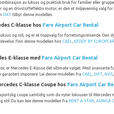
ombinasjon av luksus og praktisk bruk for familier eller gruppe
g en drivstoffeffektiv motor, er den et miljøvennlig valg for
un
SIXT
tilbyr denne modellen.
edes C-klasse hos
Faro Airport Car Rental
uksus og stil, og er et toppvalg for forretningsreisende. Den 
pplevelse. Finn denne modellen hos
CAEL
,
KEDDY BY EUROPCA
des E-klasse med
Faro Airport Car Rental
e, er Mercedes E-klasse det ultimate valget. Med avanserte fu
en garantert imponere. Lei denne modellen fra
CAEL
,
SIXT
,
AVIS
Mercedes C-klasse Coupe hos
Faro Airport Car Re
sportslig coupe samtidig som du nyter luksusen til Mercedes 
g stil. Du kan leie denne modellen fra
RENT A STAR
,
AURIGA 