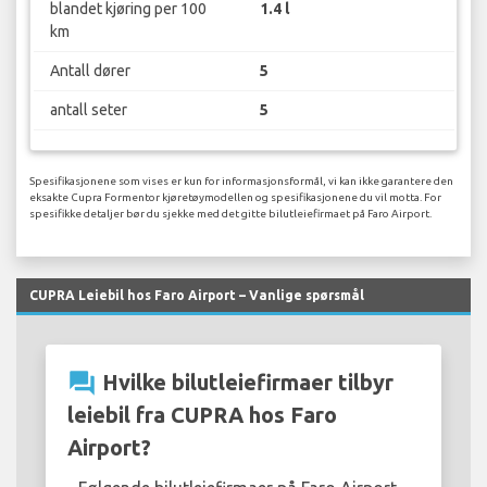
blandet kjøring per 100
1.4 l
km
Antall dører
5
antall seter
5
Spesifikasjonene som vises er kun for informasjonsformål, vi kan ikke garantere den
eksakte Cupra Formentor kjøretøymodellen og spesifikasjonene du vil motta. For
spesifikke detaljer bør du sjekke med det gitte bilutleiefirmaet på Faro Airport.
CUPRA Leiebil hos Faro Airport – Vanlige spørsmål
question_answer
Hvilke bilutleiefirmaer tilbyr
leiebil fra CUPRA hos Faro
Airport?