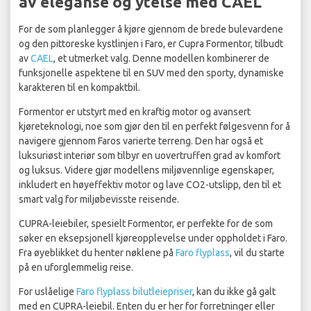
av eleganse og ytelse med CAEL
For de som planlegger å kjøre gjennom de brede bulevardene
og den pittoreske kystlinjen i Faro, er Cupra Formentor, tilbudt
av
CAEL
, et utmerket valg. Denne modellen kombinerer de
funksjonelle aspektene til en SUV med den sporty, dynamiske
karakteren til en kompaktbil.
Formentor er utstyrt med en kraftig motor og avansert
kjøreteknologi, noe som gjør den til en perfekt følgesvenn for å
navigere gjennom Faros varierte terreng. Den har også et
luksuriøst interiør som tilbyr en uovertruffen grad av komfort
og luksus. Videre gjør modellens miljøvennlige egenskaper,
inkludert en høyeffektiv motor og lave CO2-utslipp, den til et
smart valg for miljøbevisste reisende.
CUPRA-leiebiler, spesielt Formentor, er perfekte for de som
søker en eksepsjonell kjøreopplevelse under oppholdet i Faro.
Fra øyeblikket du henter nøklene på
Faro flyplass
, vil du starte
på en uforglemmelig reise.
For uslåelige
Faro flyplass bilutleiepriser
, kan du ikke gå galt
med en CUPRA-leiebil. Enten du er her for forretninger eller