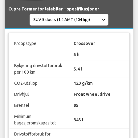
Cupra Formentor leiebiler – spesifikasjoner
Kroppstype
Crossover
5 h
Bykjøring drivstofforbruk
5.4 l
per 100 km
CO2-utslipp
123 g/km
Drivhjul
Front wheel drive
Brensel
95
Minimum
345 l
bagasjeromskapasitet
Drivstofforbruk for