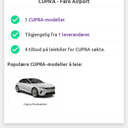
CUPRA - Faro Airport
check_circle
1
CUPRA-modeller
.
check_circle
Tilgjengelig fra
1 leverandører
.
check_circle
4 tilbud på leiebiler for CUPRA søkte.
Populære CUPRA-modeller å leie:
Cupra Formentor