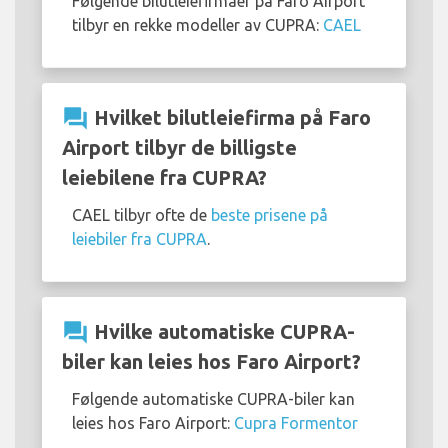
Følgende bilutleiefirmaer på Faro Airport
tilbyr en rekke modeller av CUPRA:
CAEL
question_answer
Hvilket bilutleiefirma på Faro
Airport tilbyr de billigste
leiebilene fra CUPRA?
CAEL tilbyr ofte de
beste prisene på
leiebiler fra CUPRA
.
question_answer
Hvilke automatiske CUPRA-
biler kan leies hos Faro Airport?
Følgende automatiske CUPRA-biler kan
leies hos Faro Airport:
Cupra Formentor